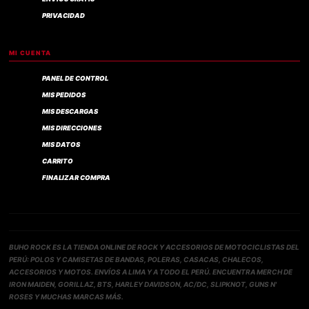
PRIVACIDAD
MI CUENTA
PANEL DE CONTROL
MIS PEDIDOS
MIS DESCARGAS
MIS DIRECCIONES
MIS DATOS
CARRITO
FINALIZAR COMPRA
BUHO ROCK ES LA TIENDA ONLINE DE ROCK Y ACCESORIOS DE MOTOCICLISTAS DEL
PERÚ: POLOS Y CAMISETAS DE BANDAS, POLERAS, CASACAS, CHALECOS,
ACCESORIOS Y MOTOS. ENVÍOS A LIMA Y A TODO EL PERÚ. ENCUENTRA MERCH DE
IRON MAIDEN, GORILLAZ, BTS, HARLEY DAVIDSON, AC/DC, SLIPKNOT, GUNS N'
ROSES Y MUCHAS MARCAS MÁS.