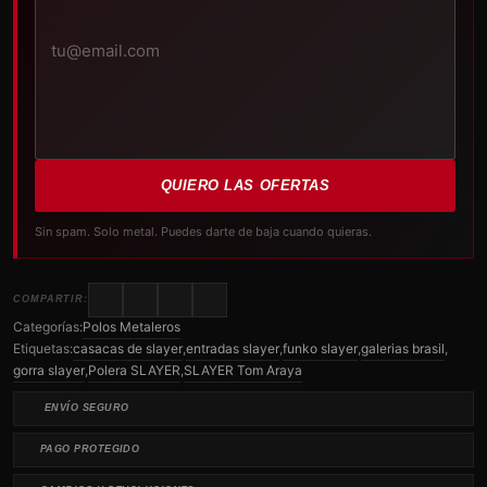
electrónico
QUIERO LAS OFERTAS
Sin spam. Solo metal. Puedes darte de baja cuando quieras.
COMPARTIR:
Categorías:
Polos Metaleros
Etiquetas:
casacas de slayer
,
entradas slayer
,
funko slayer
,
galerias brasil
,
gorra slayer
,
Polera SLAYER
,
SLAYER Tom Araya
ENVÍO SEGURO
PAGO PROTEGIDO