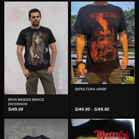
SEPULTURA ARISE
IRON MAIDEN BRUCE
DICKINSON
Rango
S/
49.00
S/
44.90
-
S/
49.90
de
precios:
desde
S/44.90