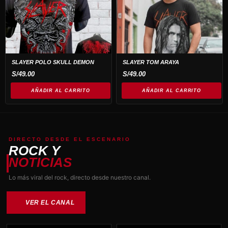
SLAYER POLO SKULL DEMON
SLAYER TOM ARAYA
S/
49.00
S/
49.00
AÑADIR AL CARRITO
AÑADIR AL CARRITO
DIRECTO DESDE EL ESCENARIO
ROCK Y
NOTICIAS
Lo más viral del rock, directo desde nuestro canal.
VER EL CANAL