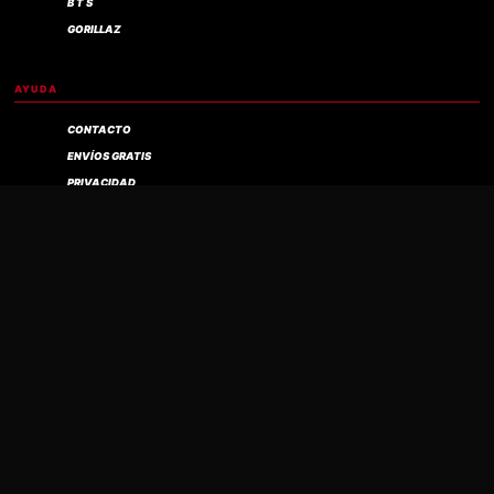
B T S
GORILLAZ
AYUDA
CONTACTO
Compra verificada
ENVÍOS GRATIS
PRIVACIDAD
MI CUENTA
PANEL DE CONTROL
MIS PEDIDOS
MIS DESCARGAS
MIS DIRECCIONES
MIS DATOS
CARRITO
FINALIZAR COMPRA