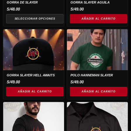
opciones
GORRA DE SLAYER
GORRA SLAYER AGUILA
se
S/
48.00
S/
49.00
pueden
SELECCIONAR OPCIONES
AÑADIR AL CARRITO
elegir
en
la
página
de
producto
GORRA SLAYER HELL AWAITS
POLO HANNEMAN SLAYER
S/
49.00
S/
49.00
AÑADIR AL CARRITO
AÑADIR AL CARRITO