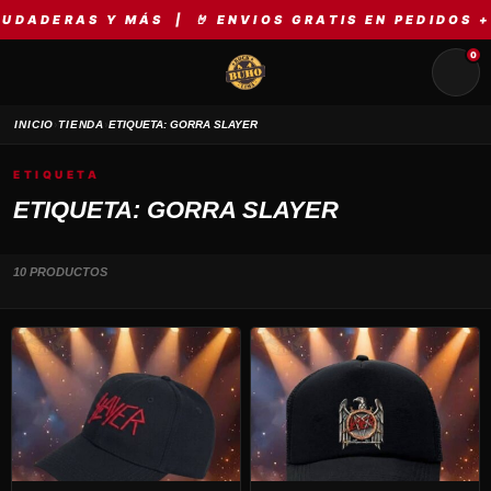
ADERAS Y MÁS | 🤘 ENVIOS GRATIS EN PEDIDOS +S/
0
›
›
INICIO
TIENDA
ETIQUETA: GORRA SLAYER
ETIQUETA
ETIQUETA: GORRA SLAYER
10 PRODUCTOS
Este
producto
tiene
múltiples
variantes.
Las