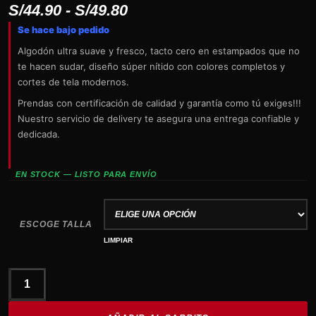
Rango
S/
44.90
-
S/
49.80
Se hace bajo pedido
de
Algodón ultra suave y fresco, tacto cero en estampados que no
precios:
te hacen sudar, diseño súper nítido con colores completos y
desde
cortes de tela modernos.
S/44.90
Prendas con certificación de calidad y garantía como tú exiges!!!
Nuestro servicio de delivery te asegura una entrega confiable y
hasta
dedicada.
S/49.80
EN STOCK — LISTO PARA ENVÍO
ESCOGE TALLA
LIMPIAR
SEPULTURA
Beneath