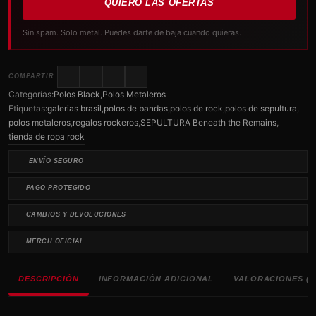
QUIERO LAS OFERTAS
Sin spam. Solo metal. Puedes darte de baja cuando quieras.
COMPARTIR:
Categorías:
Polos Black
,
Polos Metaleros
Etiquetas:
galerias brasil
,
polos de bandas
,
polos de rock
,
polos de sepultura
,
polos metaleros
,
regalos rockeros
,
SEPULTURA Beneath the Remains
,
tienda de ropa rock
ENVÍO SEGURO
PAGO PROTEGIDO
CAMBIOS Y DEVOLUCIONES
MERCH OFICIAL
DESCRIPCIÓN
INFORMACIÓN ADICIONAL
VALORACIONES (0