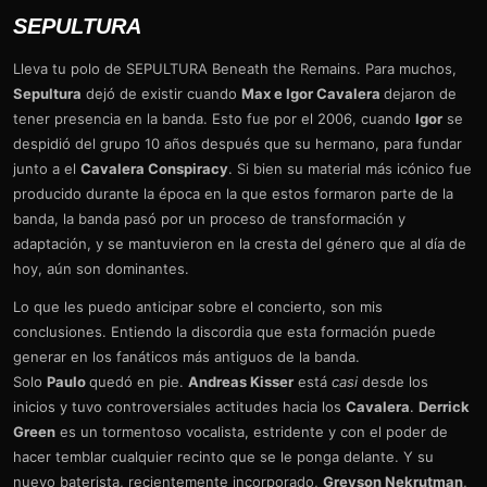
SEPULTURA
Lleva tu polo de SEPULTURA Beneath the Remains. Para muchos,
Sepultura
dejó de existir cuando
Max e Igor Cavalera
dejaron de
tener presencia en la banda. Esto fue por el 2006, cuando
Igor
se
despidió del grupo 10 años después que su hermano, para fundar
junto a el
Cavalera Conspiracy
. Si bien su material más icónico fue
producido durante la época en la que estos formaron parte de la
banda, la banda pasó por un proceso de transformación y
adaptación, y se mantuvieron en la cresta del género que al día de
hoy, aún son dominantes.
Lo que les puedo anticipar sobre el concierto, son mis
conclusiones. Entiendo la discordia que esta formación puede
generar en los fanáticos más antiguos de la banda.
Solo
Paulo
quedó en pie.
Andreas Kisser
está
casi
desde los
inicios y tuvo controversiales actitudes hacia los
Cavalera
.
Derrick
Green
es un tormentoso vocalista, estridente y con el poder de
hacer temblar cualquier recinto que se le ponga delante. Y su
nuevo baterista, recientemente incorporado,
Greyson Nekrutman
,