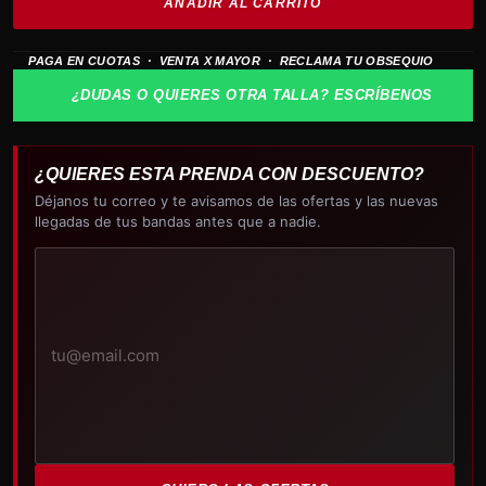
AÑADIR AL CARRITO
the
Remains
PAGA EN CUOTAS · VENTA X MAYOR · RECLAMA TU OBSEQUIO
cantidad
¿DUDAS O QUIERES OTRA TALLA? ESCRÍBENOS
¿QUIERES ESTA PRENDA CON DESCUENTO?
Déjanos tu correo y te avisamos de las ofertas y las nuevas
llegadas de tus bandas antes que a nadie.
Tu
correo
electrónico