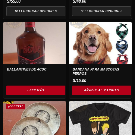
se
se
S/
55.00
S/
48.00
pueden
pueden
SELECCIONAR OPCIONES
SELECCIONAR OPCIONES
elegir
elegir
en
en
la
la
página
página
de
de
producto
producto
BALLANTINES DE ACDC
BANDANA PARA MASCOTAS
PERROS
S/
15.00
LEER MÁS
AÑADIR AL CARRITO
Este
¡OFERTA!
producto
tiene
múltiples
variantes.