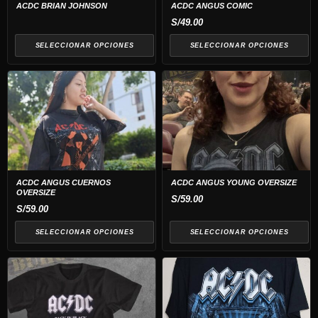
opciones
opciones
ACDC BRIAN JOHNSON
ACDC ANGUS COMIC
se
se
S/
49.00
pueden
pueden
SELECCIONAR OPCIONES
SELECCIONAR OPCIONES
elegir
elegir
en
en
Este
Este
la
la
producto
producto
página
página
tiene
tiene
de
de
múltiples
múltiples
producto
producto
variantes.
variantes.
Las
Las
opciones
opciones
ACDC ANGUS CUERNOS
ACDC ANGUS YOUNG OVERSIZE
OVERSIZE
se
se
S/
59.00
S/
59.00
pueden
pueden
elegir
elegir
SELECCIONAR OPCIONES
SELECCIONAR OPCIONES
en
en
Este
Este
la
la
producto
producto
página
página
tiene
tiene
de
de
múltiples
múltiples
producto
producto