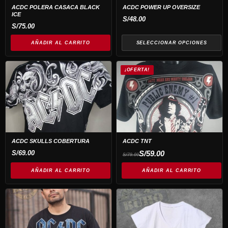
opciones
ACDC POLERA CASACA BLACK
ACDC POWER UP OVERSIZE
ICE
se
S/
48.00
S/
75.00
pueden
elegir
AÑADIR AL CARRITO
SELECCIONAR OPCIONES
en
la
¡OFERTA!
página
de
producto
ACDC SKULLS COBERTURA
ACDC TNT
El
El
S/
69.00
S/
59.00
S/
79.00
precio
precio
original
actual
AÑADIR AL CARRITO
era:
es:
AÑADIR AL CARRITO
S/79.00.
S/59.00.
Este
Este
producto
producto
tiene
tiene