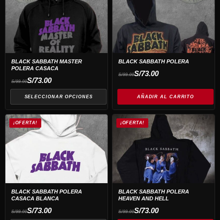
producto
página
tiene
de
múltiples
producto
variantes.
Las
opciones
BLACK SABBATH MASTER
BLACK SABBATH POLERA
POLERA CASACA
se
El
El
S/
73.00
S/
99.00
precio
precio
El
El
S/
73.00
pueden
S/
99.00
original
actual
precio
precio
era:
es:
original
actual
elegir
S/99.00.
S/73.00.
era:
es:
SELECCIONAR OPCIONES
AÑADIR AL CARRITO
S/99.00.
S/73.00.
en
la
Este
¡OFERTA!
¡OFERTA!
página
producto
de
tiene
producto
múltiples
variantes.
Las
opciones
BLACK SABBATH POLERA
BLACK SABBATH POLERA
CASACA BLANCA
HEAVEN AND HELL
se
El
El
El
El
S/
73.00
S/
73.00
pueden
S/
99.00
S/
99.00
precio
precio
precio
precio