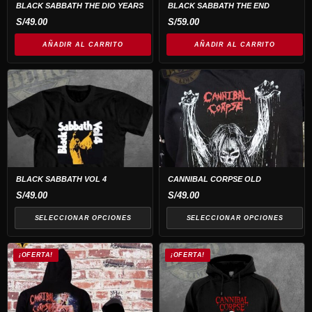
BLACK SABBATH THE DIO YEARS
BLACK SABBATH THE END
S/
49.00
S/
59.00
AÑADIR AL CARRITO
AÑADIR AL CARRITO
Este
Este
producto
producto
tiene
tiene
múltiples
múltiples
variantes.
variantes.
Las
Las
opciones
opciones
BLACK SABBATH VOL 4
CANNIBAL CORPSE OLD
se
se
S/
49.00
S/
49.00
pueden
pueden
SELECCIONAR OPCIONES
SELECCIONAR OPCIONES
elegir
elegir
en
en
¡OFERTA!
¡OFERTA!
la
la
página
página
de
de
producto
producto