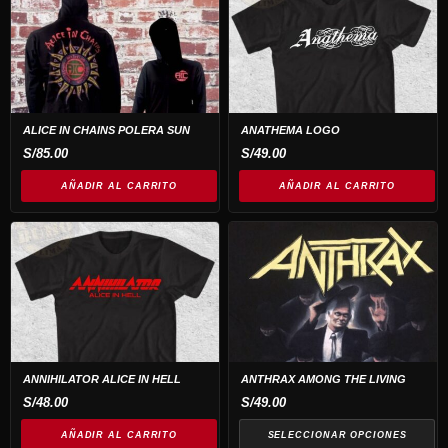
página
página
de
de
producto
producto
ALICE IN CHAINS POLERA SUN
ANATHEMA LOGO
S/
85.00
S/
49.00
AÑADIR AL CARRITO
AÑADIR AL CARRITO
Este
producto
tiene
múltiples
variantes.
Las
opciones
ANNIHILATOR ALICE IN HELL
ANTHRAX AMONG THE LIVING
se
S/
48.00
S/
49.00
pueden
AÑADIR AL CARRITO
SELECCIONAR OPCIONES