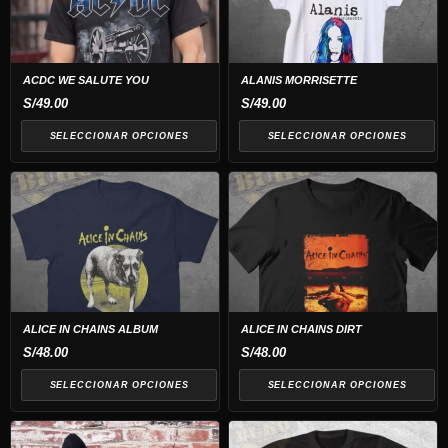
múltiples
múltiples
variantes.
variantes.
Las
Las
opciones
opciones
ACDC WE SALUTE YOU
ALANIS MORRISETTE
se
se
S/
49.00
S/
49.00
pueden
pueden
SELECCIONAR OPCIONES
SELECCIONAR OPCIONES
elegir
elegir
en
en
Este
Este
la
la
producto
producto
página
página
tiene
tiene
de
de
múltiples
múltiples
producto
producto
variantes.
variantes.
Las
Las
opciones
opciones
ALICE IN CHAINS ALBUM
ALICE IN CHAINS DIRT
se
se
S/
48.00
S/
48.00
pueden
pueden
SELECCIONAR OPCIONES
SELECCIONAR OPCIONES
elegir
elegir
en
en
la
la