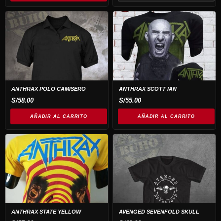
elegir
en
la
página
de
producto
ANTHRAX POLO CAMISERO
ANTHRAX SCOTT IAN
S/
58.00
S/
55.00
AÑADIR AL CARRITO
AÑADIR AL CARRITO
Este
Este
producto
producto
tiene
tiene
múltiples
múltiples
variantes.
variantes.
Las
Las
opciones
opciones
ANTHRAX STATE YELLOW
AVENGED SEVENFOLD SKULL