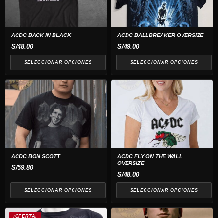
variantes.
variantes.
Las
Las
opciones
opciones
ACDC BACK IN BLACK
ACDC BALLBREAKER OVERSIZE
se
se
S/
48.00
S/
49.00
pueden
pueden
SELECCIONAR OPCIONES
SELECCIONAR OPCIONES
elegir
elegir
en
en
Este
Este
la
la
producto
producto
página
página
tiene
tiene
de
de
múltiples
múltiples
producto
producto
variantes.
variantes.
Las
Las
opciones
opciones
ACDC BON SCOTT
ACDC FLY ON THE WALL
OVERSIZE
se
se
S/
59.80
S/
48.00
pueden
pueden
elegir
elegir
SELECCIONAR OPCIONES
SELECCIONAR OPCIONES
en
en
Este
la
la
¡OFERTA!