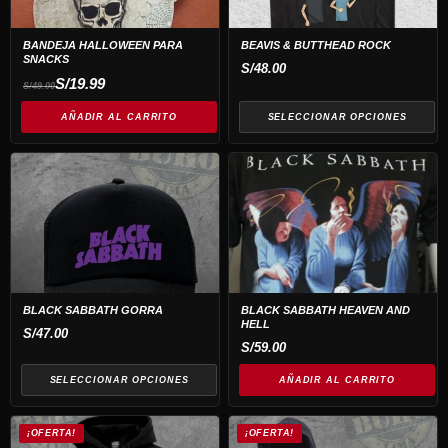
Las
opciones
BANDEJA HALLOWEEN PARA
BEAVIS & BUTTHEAD ROCK
SNACKS
se
S/
48.00
El
El
S/
19.99
S/
49.00
pueden
precio
precio
original
actual
elegir
era:
es:
AÑADIR AL CARRITO
SELECCIONAR OPCIONES
S/49.00.
S/19.99.
en
la
Este
página
producto
de
tiene
producto
múltiples
variantes.
Las
opciones
BLACK SABBATH GORRA
BLACK SABBATH HEAVEN AND
HELL
se
S/
47.00
S/
59.00
pueden
elegir
SELECCIONAR OPCIONES
AÑADIR AL CARRITO
en
Este
la
¡OFERTA!
¡OFERTA!