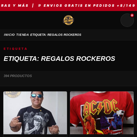
ÁS | 🤘 ENVIOS GRATIS EN PEDIDOS +S/149 | ⚡ MER
0
›
›
INICIO
TIENDA
ETIQUETA: REGALOS ROCKEROS
ETIQUETA
ETIQUETA: REGALOS ROCKEROS
394 PRODUCTOS
Este
Este
producto
producto
tiene
tiene
múltiples
múltiples
variantes.
variantes.
Las
Las