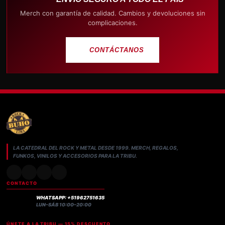
Merch con garantía de calidad. Cambios y devoluciones sin
complicaciones.
CONTÁCTANOS
LA CATEDRAL DEL ROCK Y METAL DESDE 1999. MERCH, REGALOS,
FUNKOS, VINILOS Y ACCESORIOS PARA LA TRIBU.
CONTACTO
WHATSAPP: +51962751635
LUN–SÁB 10:00–20:00
ÚNETE A LA TRIBU — 15% DESCUENTO