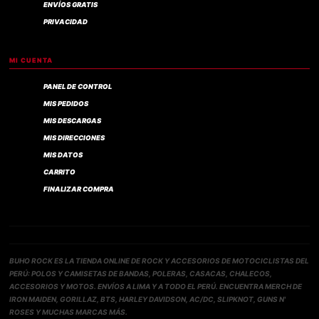
ENVÍOS GRATIS
PRIVACIDAD
MI CUENTA
PANEL DE CONTROL
MIS PEDIDOS
MIS DESCARGAS
MIS DIRECCIONES
MIS DATOS
CARRITO
FINALIZAR COMPRA
BUHO ROCK ES LA TIENDA ONLINE DE ROCK Y ACCESORIOS DE MOTOCICLISTAS DEL
PERÚ: POLOS Y CAMISETAS DE BANDAS, POLERAS, CASACAS, CHALECOS,
ACCESORIOS Y MOTOS. ENVÍOS A LIMA Y A TODO EL PERÚ. ENCUENTRA MERCH DE
IRON MAIDEN, GORILLAZ, BTS, HARLEY DAVIDSON, AC/DC, SLIPKNOT, GUNS N'
ROSES Y MUCHAS MARCAS MÁS.