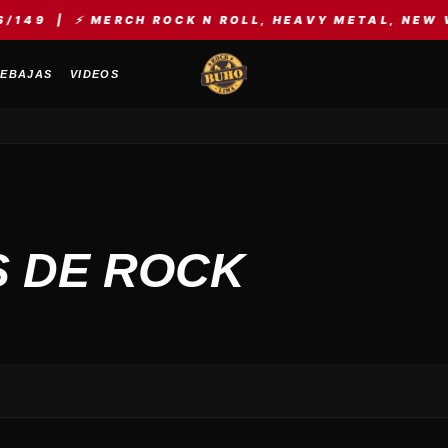
 MERCH ROCK N ROLL, HEAVY METAL, NEW WAVE, KPO
EBAJAS
VIDEOS
S DE ROCK