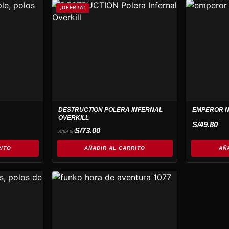
¡OFERTA!
DESTRUCTION POLERA INFERNAL
EMPEROR N
OVERKILL
S/
49.80
El
El
S/
73.00
S/
99.00
precio
precio
original
actual
RITO
era:
es:
AÑADIR AL CARRITO
AÑ
S/99.00.
S/73.00.