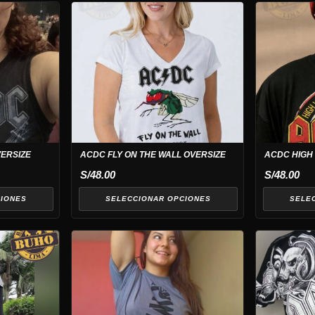
Este
Este
producto
producto
tiene
tiene
múltiples
múltiples
variantes.
variantes.
Las
Las
opciones
opciones
se
se
pueden
pueden
ERSIZE
ACDC FLY ON THE WALL OVERSIZE
ACDC HIGH
elegir
elegir
S/
48.00
S/
48.00
en
en
la
la
CIONES
SELECCIONAR OPCIONES
SELE
página
página
de
de
Este
producto
producto
producto
tiene
múltiples
variantes.