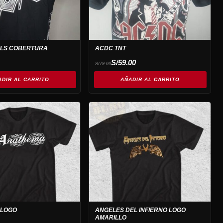
LLS COBERTURA
ACDC TNT
El
El
S/
59.00
S/
79.00
precio
precio
original
actual
ADIR AL CARRITO
era:
es:
AÑADIR AL CARRITO
S/79.00.
S/59.00.
 LOGO
ANGELES DEL INFIERNO LOGO
AMARILLO