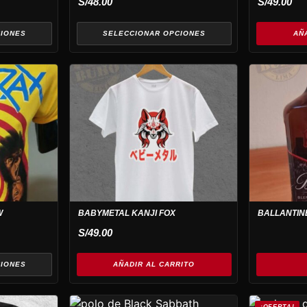
S/
48.00
S/
49.00
en
la
CIONES
SELECCIONAR OPCIONES
AÑ
página
de
producto
W
BABYMETAL KANJI FOX
BALLANTIN
S/
49.00
CIONES
AÑADIR AL CARRITO
Este
¡OFERTA!