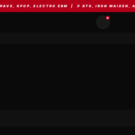
P, ELECTRO EBM | 🤘 BTS, IRON MAIDEN, AC/DC, ME
0