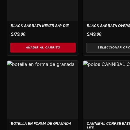
Las
opciones
se
pueden
BLACK SABBATH NEVER SAY DIE
BLACK SABBATH OVERS
elegir
S/
79.00
S/
49.00
en
la
AÑADIR AL CARRITO
SELECCIONAR OP
página
de
producto
Este
producto
tiene
múltiples
variantes.
Las
opciones
se
pueden
BOTELLA EN FORMA DE GRANADA
CANNIBAL CORPSE EAT
elegir
LIFE