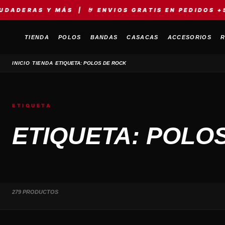
Y MÁS | 🤘 ENVIOS GRATIS EN PEDIDOS +S/149 | ⚡
TIENDA
POLOS
BANDAS
CASACAS
ACCESORIOS
R
›
›
INICIO
TIENDA
ETIQUETA: POLOS DE ROCK
ETIQUETA
ETIQUETA: POLO
279 PRODUCTOS