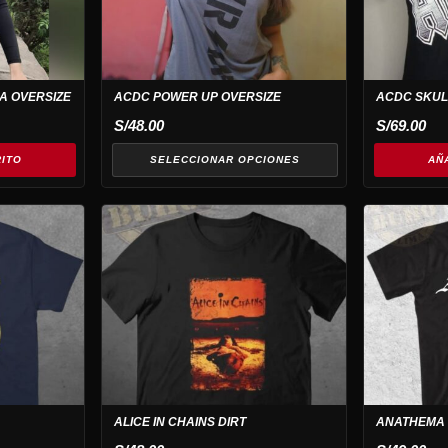
Las
opciones
se
pueden
A OVERSIZE
ACDC POWER UP OVERSIZE
ACDC SKU
elegir
S/
48.00
S/
69.00
en
la
RITO
SELECCIONAR OPCIONES
AÑ
página
de
Este
producto
producto
tiene
múltiples
variantes.
Las
opciones
se
pueden
ALICE IN CHAINS DIRT
ANATHEMA
elegir