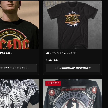
Este
producto
tiene
múltiples
variantes.
Las
opciones
se
pueden
 VOLTAGE
ACDC HIGH VOLTAGE
elegir
S/
48.00
en
la
CCIONAR OPCIONES
SELECCIONAR OPCIONES
página
de
producto
¡OFERTA!