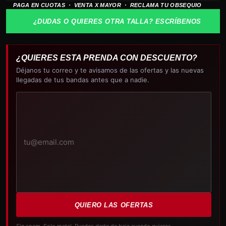
PAGA EN CUOTAS · VENTA X MAYOR · RECLAMA TU OBSEQUIO
Die
cantidad
¿DUDAS O QUIERES OTRA TALLA? ESCRÍBENOS
¿QUIERES ESTA PRENDA CON DESCUENTO?
Déjanos tu correo y te avisamos de las ofertas y las nuevas
llegadas de tus bandas antes que a nadie.
Tu
correo
electrónico
QUIERO LAS OFERTAS