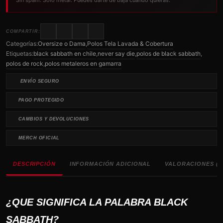
Sin spam. Solo metal. Puedes darte de baja cuando quieras.
COMPARTIR:
Categorías:
Oversize o Dama
,
Polos Tela Lavada & Cobertura
Etiquetas:
black sabbath en chile
,
never say die
,
polos de black sabbath
,
polos de rock
,
polos metaleros en gamarra
ENVÍO SEGURO
PAGO PROTEGIDO
CAMBIOS Y DEVOLUCIONES
MERCH OFICIAL
DESCRIPCIÓN
INFORMACIÓN ADICIONAL
VALORACIONES (0
¿QUE SIGNIFICA LA PALABRA BLACK
SABBATH?