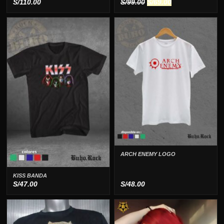
El
El
S/
110.00
S/
99.00
S/
69.00
precio
precio
original
actual
era:
es:
S/99.00.
S/69.00.
ARCH ENEMY LOGO
KISS BANDA
S/
47.00
S/
48.00