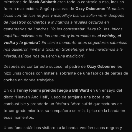
miembros de
Black Sabbath
eran todo lo contrario a eso, incluso
fueron maldecidos. Según palabras de
Ozzy Osbourne:
"
Aquellos
locos con túnicas negras y maquillaje blanco solían venir después
de nuestros conciertos e invitarnos a rituales oscuros en
cementerios de Londres. Yo les contestaba: “Mira tío, los únicos
espíritus malvados en los que estoy interesado es
el whisky, el
vodka y la ginebra
”.
En cierto momento unos seguidores satánicos
nos quisieron invitar a tocar en Stonehenge y les mandamos a la
mierda, así que nos pusieron una maldición
”.
Después de contar este suceso, el padre de
Ozzy Osbourne
les
hizo unas cruces con material sobrante de una fábrica de partes de
coches en donde trabajaba.
Un día
Tonny Iommi prendió fuego a Bill Ward
en un ensayo del
disco “Heaven And Hell”, luego de arrojarle una botella de
combustible y prenderle un fósforo. Ward sufrió quemaduras de
tercer grado mientras su compañero se reía, típico de la banda en
esos momentos.
Unos fans satánicos visitaron a la banda, vestían capas negras y