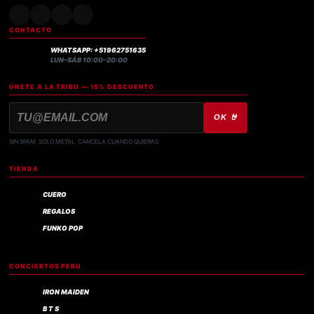
CONTACTO
WHATSAPP: +51962751635
LUN–SÁB 10:00–20:00
ÚNETE A LA TRIBU — 15% DESCUENTO
OK 🤘
SIN SPAM. SOLO METAL. CANCELA CUANDO QUIERAS.
TIENDA
CUERO
REGALOS
FUNKO POP
CONCIERTOS PERU
IRON MAIDEN
B T S