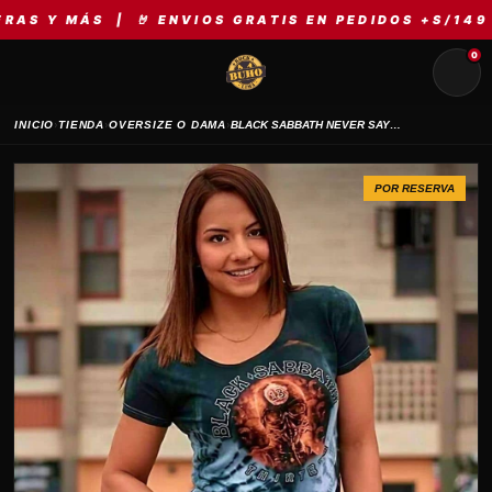
ÁS | 🤘 ENVIOS GRATIS EN PEDIDOS +S/149 | ⚡ ME
0
›
›
›
INICIO
TIENDA
OVERSIZE O DAMA
BLACK SABBATH NEVER SAY DIE
POR RESERVA