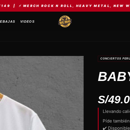
H ROCK N ROLL, HEAVY METAL, NEW WAVE, KPOP, EL
EBAJAS
VIDEOS
CONCIERTOS PER
BAB
S/
49.
Llevando cali
Píde también
✔️ Disponible