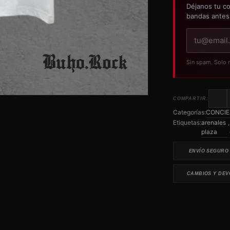
Déjanos tu co
bandas antes
Tu
correo
electrónico
Sin spam. Solo 
COMPARTIR:
Categorías:
CONCIE
Etiquetas:
arenales
,
plaza
ENVÍO SEGURO
CAMBIOS Y DEV