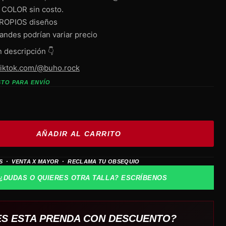
 COLOR sin costo.
PROPIOS diseños
andes podrían variar precio
n descripción 👇
tiktok.com/@buho.rock
STO PARA ENVÍO
AÑADIR AL CARRITO
S · VENTA X MAYOR · RECLAMA TU OBSEQUIO
¿DUDAS O QUIERES OTRA TALLA? ESCRÍBENOS
ES ESTA PRENDA CON DESCUENTO?