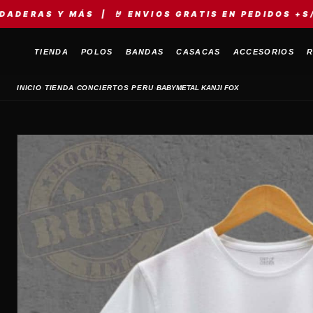
S | 🤘 ENVIOS GRATIS EN PEDIDOS +S/149 | ⚡ MERC
TIENDA
POLOS
BANDAS
CASACAS
ACCESORIOS
R
›
›
›
INICIO
TIENDA
CONCIERTOS PERU
BABYMETAL KANJI FOX