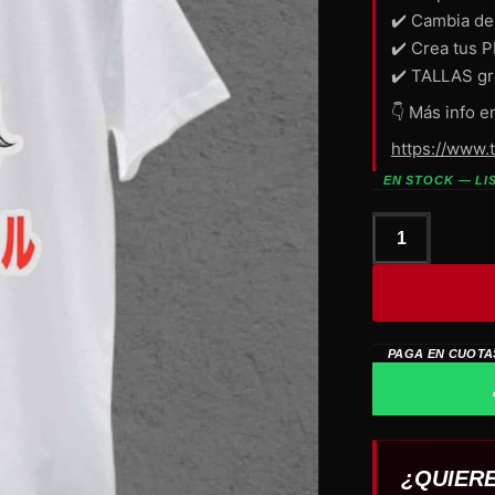
✔️ Cambia de
✔️ Crea tus 
✔️ TALLAS gr
👇 Más info e
https://www.
EN STOCK — LI
BABYMETAL
Kanji
Fox
cantidad
PAGA EN CUOTA
¿QUIER