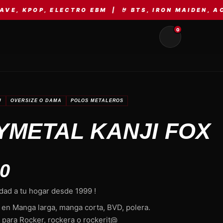
ECTRO EBM | 🤘 BTS, IRON MAIDEN, AC/DC, METALL
0
U
OVERSIZE O DAMA
POLOS METALEROS
YMETAL KANJI FOX
00
dad a tu hogar desde 1999 !
 en Manga larga, manga corta, BVD, polera.
 para Rocker, rockera o rockerit@