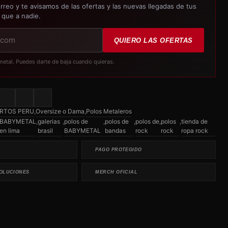
rreo y te avisamos de las ofertas y las nuevas llegadas de tus
 que a nadie.
QUIERO LAS OFERTAS
metal. Puedes darte de baja cuando quieras.
RTOS PERU
,
Oversize o Dama
,
Polos Metaleros
BABYMETAL
,
galerias
,
polos de
,
polos de
,
polos de
,
polos
,
tienda de
en lima
brasil
BABYMETAL
bandas
rock
rock
ropa rock
PAGO PROTEGIDO
OLUCIONES
MERCH OFICIAL