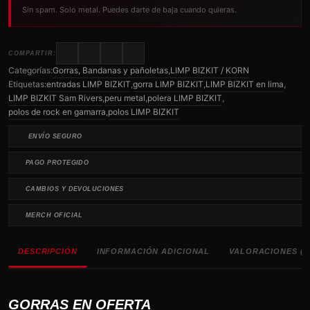
Sin spam. Solo metal. Puedes darte de baja cuando quieras.
COMPARTIR:
Categorías:
Gorras, Bandanas y pañoletas
,
LIMP BIZKIT / KORN
Etiquetas:
entradas LIMP BIZKIT
,
gorra LIMP BIZKIT
,
LIMP BIZKIT en lima
,
LIMP BIZKIT Sam Rivers
,
peru metal
,
polera LIMP BIZKIT
,
polos de rock en gamarra
,
polos LIMP BIZKIT
ENVÍO SEGURO
PAGO PROTEGIDO
CAMBIOS Y DEVOLUCIONES
MERCH OFICIAL
DESCRIPCIÓN
INFORMACIÓN ADICIONAL
VALORACIONES (0
GORRAS EN OFERTA