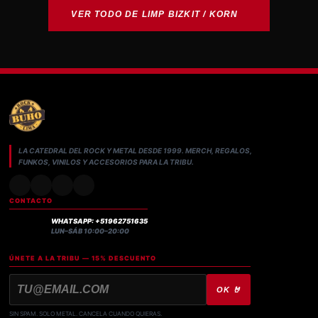
desde
VER TODO DE LIMP BIZKIT / KORN
S/44.80
hasta
S/49.00
LA CATEDRAL DEL ROCK Y METAL DESDE 1999. MERCH, REGALOS,
FUNKOS, VINILOS Y ACCESORIOS PARA LA TRIBU.
CONTACTO
WHATSAPP: +51962751635
LUN–SÁB 10:00–20:00
ÚNETE A LA TRIBU — 15% DESCUENTO
OK 🤘
SIN SPAM. SOLO METAL. CANCELA CUANDO QUIERAS.