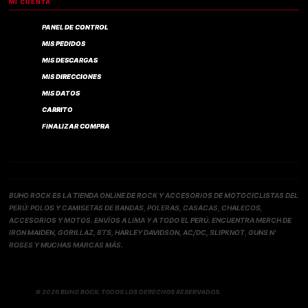
MI CUENTA
PANEL DE CONTROL
MIS PEDIDOS
MIS DESCARGAS
MIS DIRECCIONES
MIS DATOS
CARRITO
FINALIZAR COMPRA
BUHO ROCK ES LA TIENDA ONLINE DE ROCK Y ACCESORIOS DE MOTOCICLISTAS DEL
PERÚ: POLOS Y CAMISETAS DE BANDAS, POLERAS, CASACAS, CHALECOS,
ACCESORIOS Y MOTOS. ENVÍOS A LIMA Y A TODO EL PERÚ. ENCUENTRA MERCH DE
IRON MAIDEN, GORILLAZ, BTS, HARLEY DAVIDSON, AC/DC, SLIPKNOT, GUNS N'
ROSES Y MUCHAS MARCAS MÁS.
© 2026 BUHO ROCK. TODOS LOS DERECHOS RESERVADOS.
Compra verificada