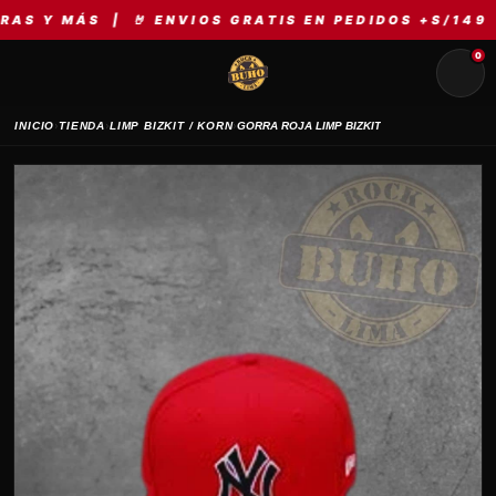
MÁS | 🤘 ENVIOS GRATIS EN PEDIDOS +S/149 | ⚡ M
0
›
›
›
INICIO
TIENDA
LIMP BIZKIT / KORN
GORRA ROJA LIMP BIZKIT