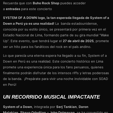
Recuerda que con
Buho Rock Shop
puedes acceder
a
entradas
para este concierto
SYSTEM OF A DOWN logo, la tan esperada llegada de System of a
Down a Perú ya es una realidad!
La banda estadounidense,
conocida por su estilo único, se presentará por primera vez en el
Estadio Nacional de Lima, formando parte de su gira mundial “Wake
Up”. Este evento, que tendrá lugar el
27 de abril de 2025
, promete
ser un hito para los fanáticos del rock en el país andino.
Lo que parecía una eterna espera ha llegado a su fin, System of a
Down en Perú es una realidad. Este concierto histórico en Lima
promete una experiencia única para los fans peruanos, quienes
finalmente podrán disfrutar de los intensos riffs y letras poderosas
de la banda. ¡Prepárate para vivir una noche inolvidable con SOAD
en Perú!
UN RECORRIDO MUSICAL IMPACTANTE
System of a Down
, integrada por
Serj Tankian
,
Daron
Malakian
,
Shavo Odadjian
y
John Dolmayan
, se ha convertido en