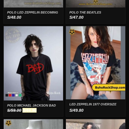
POLO LED ZEPPELIN BECOMING
POLO THE BEATLES
S/
48.00
S/
47.00
LED ZEPPELIN 1977 OVERSIZE
POLO MICHAEL JACKSON BAD
El
El
S/
59.00
S/
44.90
S/
49.80
precio
precio
original
actual
era:
es: