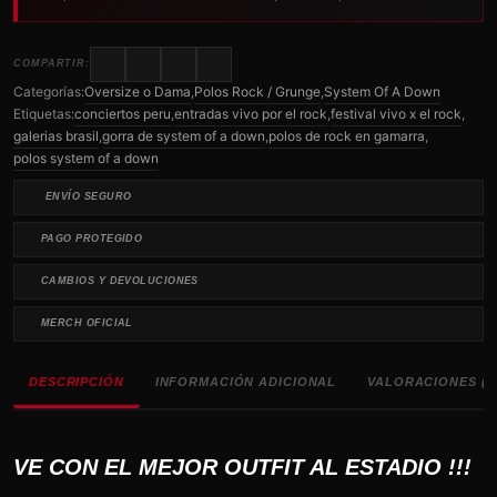
COMPARTIR:
Categorías:
Oversize o Dama
,
Polos Rock / Grunge
,
System Of A Down
Etiquetas:
conciertos peru
,
entradas vivo por el rock
,
festival vivo x el rock
,
galerias brasil
,
gorra de system of a down
,
polos de rock en gamarra
,
polos system of a down
ENVÍO SEGURO
PAGO PROTEGIDO
CAMBIOS Y DEVOLUCIONES
MERCH OFICIAL
DESCRIPCIÓN
INFORMACIÓN ADICIONAL
VALORACIONES (0
VE CON EL MEJOR OUTFIT AL ESTADIO !!!