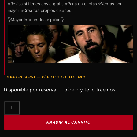
⭐Revisa si tienes envio gratis ⭐Paga en cuotas ⭐Ventas por
mayor ⭐Crea tus propios diseños
👇Mayor info en descripción👇
BAJO RESERVA — PÍDELO Y LO HACEMOS
Disponible por reserva — pídelo y te lo traemos
SYSTEM
OF
AÑADIR AL CARRITO
A
DOWN