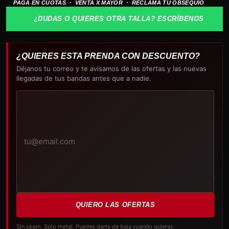
PAGA EN CUOTAS · VENTA X MAYOR · RECLAMA TU OBSEQUIO
logo
cantidad
¿DUDAS O QUIERES OTRA TALLA? ESCRÍBENOS
¿QUIERES ESTA PRENDA CON DESCUENTO?
Déjanos tu correo y te avisamos de las ofertas y las nuevas
llegadas de tus bandas antes que a nadie.
Tu
correo
electrónico
QUIERO LAS OFERTAS
Sin spam. Solo metal. Puedes darte de baja cuando quieras.