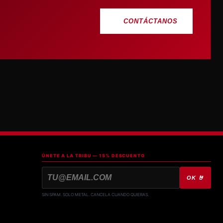
CONTÁCTANOS
ÚNETE A LA TRIBU — 15% DESCUENTO
OK 🤘
SIN SPAM. SOLO METAL. CANCELA CUANDO QUIERAS.