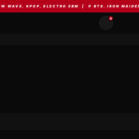
AVE, KPOP, ELECTRO EBM | 🤘 BTS, IRON MAIDEN, A
0