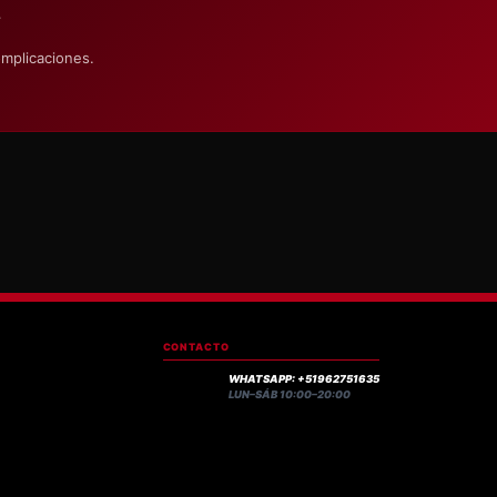
S
omplicaciones.
CONTACTO
WHATSAPP: +51962751635
LUN–SÁB 10:00–20:00