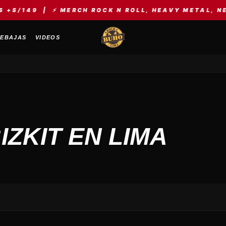
/149 | ⚡ MERCH ROCK N ROLL, HEAVY METAL, NEW W
EBAJAS
VIDEOS
IZKIT EN LIMA