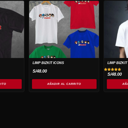
LIMP BIZKIT ICONS
LIMP BIZKI
S/
48.00
S/
48.00
Valorado
con
5.00
de 5
RITO
AÑADIR AL CARRITO
AÑ