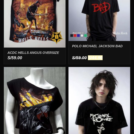
POLO MICHAEL JACKSON BAD
ACDC HELLS ANGUS OVERSIZE
El
El
S/
59.00
S/
59.00
S/
44.90
precio
precio
original
actual
era:
es:
S/59.00.
S/44.90.