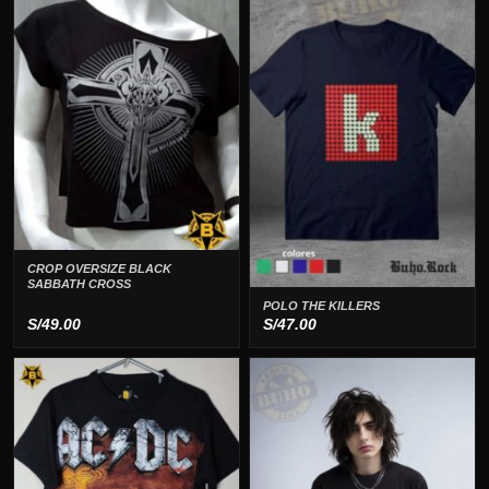
CROP OVERSIZE BLACK
SABBATH CROSS
POLO THE KILLERS
S/
49.00
S/
47.00