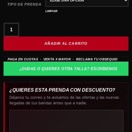
TIPO DE PRENDA
LIMPIAR
ACDC
We
AÑADIR AL CARRITO
Salute
You
PAGA EN CUOTAS · VENTA X MAYOR · RECLAMA TU OBSEQUIO
cantidad
¿DUDAS O QUIERES OTRA TALLA? ESCRÍBENOS
¿QUIERES ESTA PRENDA CON DESCUENTO?
Déjanos tu correo y te avisamos de las ofertas y las nuevas
llegadas de tus bandas antes que a nadie.
Tu
correo
electrónico