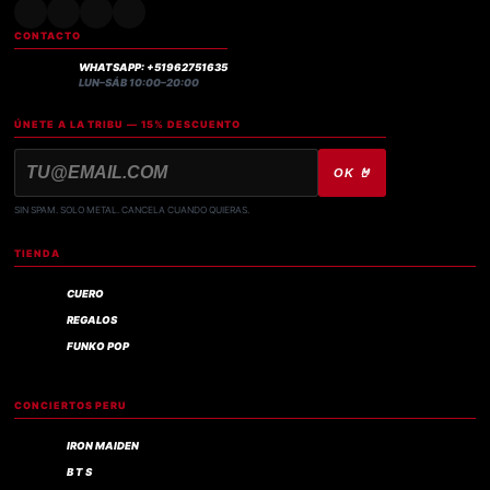
CONTACTO
WHATSAPP: +51962751635
LUN–SÁB 10:00–20:00
ÚNETE A LA TRIBU — 15% DESCUENTO
OK 🤘
SIN SPAM. SOLO METAL. CANCELA CUANDO QUIERAS.
TIENDA
CUERO
REGALOS
FUNKO POP
CONCIERTOS PERU
IRON MAIDEN
B T S