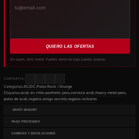
QUIERO LAS OFERTAS
Sin spam. Solo metal. Puedes darte de baja cuando quieras.
COMPARTIR:
Categorías:
AC/DC
,
Polos Rock / Grunge
Etiquetas:
acdc en chile
,
aesthetic peru
,
cerveza acdc
,
heavy metal peru
,
polos de acdc
,
regalos amigo secreto
,
regalos rockeros
ENVÍO SEGURO
PAGO PROTEGIDO
CAMBIOS Y DEVOLUCIONES