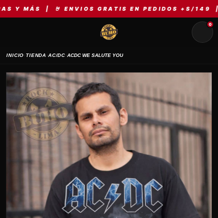
S | 🤘 ENVIOS GRATIS EN PEDIDOS +S/149 | ⚡ MER
0
›
›
›
INICIO
TIENDA
AC/DC
ACDC WE SALUTE YOU