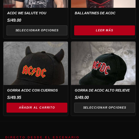
Las
opciones
ACDC WE SALUTE YOU
BALLANTINES DE ACDC
se
S/
49.00
pueden
SELECCIONAR OPCIONES
LEER MÁS
elegir
en
Este
la
producto
página
tiene
de
múltiples
producto
variantes.
Las
opciones
GORRA ACDC CON CUERNOS
GORRA DE ACDC ALTO RELIEVE
se
S/
49.95
S/
49.00
pueden
AÑADIR AL CARRITO
SELECCIONAR OPCIONES
elegir
en
la
página
DIRECTO DESDE EL ESCENARIO