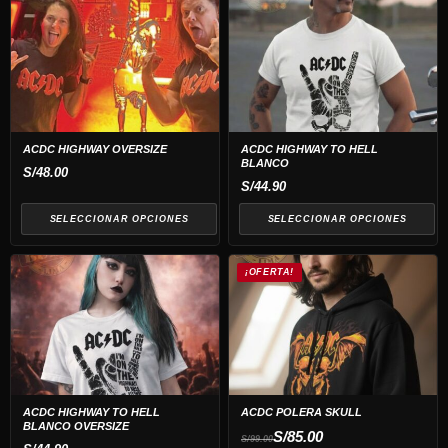
Este
Este
la
producto
producto
página
tiene
tiene
de
múltiples
múltiples
producto
variantes.
variantes.
Las
Las
opciones
opciones
ACDC HIGHWAY OVERSIZE
ACDC HIGHWAY TO HELL
BLANCO
se
se
S/
48.00
S/
44.90
pueden
pueden
elegir
elegir
SELECCIONAR OPCIONES
SELECCIONAR OPCIONES
en
en
Este
la
la
¡OFERTA!
producto
página
página
tiene
de
de
múltiples
producto
producto
variantes.
Las
opciones
ACDC HIGHWAY TO HELL
ACDC POLERA SKULL
BLANCO OVERSIZE
se
El
El
S/
85.00
S/
99.00
precio
precio