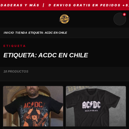
ERAS Y MÁS | 🤘 ENVIOS GRATIS EN PEDIDOS +S/14
0
›
›
INICIO
TIENDA
ETIQUETA: ACDC EN CHILE
ETIQUETA
ETIQUETA: ACDC EN CHILE
18 PRODUCTOS
Este
Este
producto
producto
tiene
tiene
múltiples
múltiples
variantes.
variantes.
Las
Las