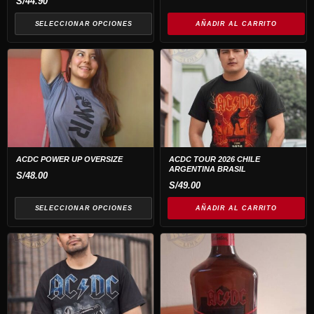
S/
44.90
pueden
original
actual
era:
es:
elegir
SELECCIONAR OPCIONES
AÑADIR AL CARRITO
S/99.00.
S/85.00.
en
Este
la
producto
página
tiene
de
múltiples
producto
variantes.
Las
opciones
ACDC POWER UP OVERSIZE
ACDC TOUR 2026 CHILE
ARGENTINA BRASIL
se
S/
48.00
S/
49.00
pueden
elegir
SELECCIONAR OPCIONES
AÑADIR AL CARRITO
en
Este
la
producto
página
tiene
de
múltiples
producto
variantes.