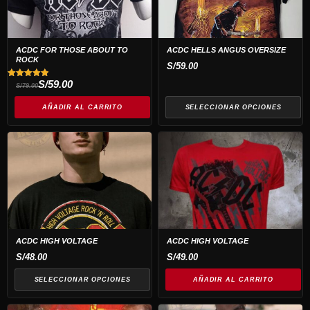
variantes.
Las
opciones
ACDC FOR THOSE ABOUT TO
ACDC HELLS ANGUS OVERSIZE
ROCK
se
S/
59.00
pueden
El
El
S/
59.00
Valorado
S/
79.00
precio
precio
con
elegir
original
actual
5.00
de 5
era:
es:
AÑADIR AL CARRITO
SELECCIONAR OPCIONES
en
S/79.00.
S/59.00.
la
Este
página
producto
de
tiene
producto
múltiples
variantes.
Las
opciones
ACDC HIGH VOLTAGE
ACDC HIGH VOLTAGE
se
S/
48.00
S/
49.00
pueden
SELECCIONAR OPCIONES
AÑADIR AL CARRITO
elegir
en