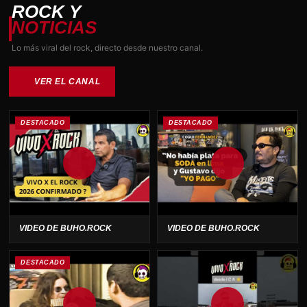
de
ROCK Y
producto
NOTICIAS
Lo más viral del rock, directo desde nuestro canal.
VER EL CANAL
DESTACADO
DESTACADO
VIDEO DE BUHO.ROCK
VIDEO DE BUHO.ROCK
DESTACADO