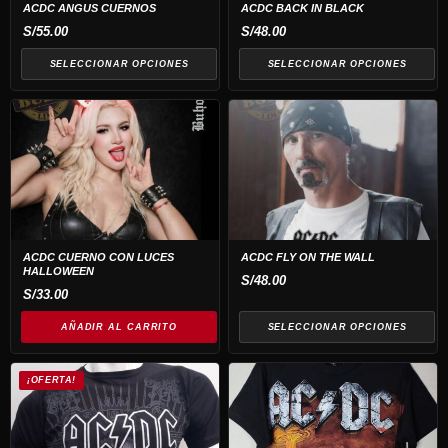
opciones
opciones
ACDC ANGUS CUERNOS
ACDC BACK IN BLACK
se
se
S/
55.00
S/
48.00
pueden
pueden
SELECCIONAR OPCIONES
SELECCIONAR OPCIONES
elegir
elegir
en
en
Este
la
la
producto
página
página
tiene
de
de
múltiples
producto
producto
variantes.
Las
opciones
ACDC CUERNO CON LUCES
ACDC FLY ON THE WALL
HALLOWEEN
se
S/
48.00
S/
33.00
pueden
elegir
AÑADIR AL CARRITO
SELECCIONAR OPCIONES
en
Este
la
¡OFERTA!
producto
página
tiene
de
múltiples
producto