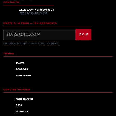
CONTACTO
WHATSAPP: +51962751635
LUN–SÁB 10:00–20:00
ÚNETE A LA TRIBU — 15% DESCUENTO
OK 🤘
SIN SPAM. SOLO METAL. CANCELA CUANDO QUIERAS.
TIENDA
CUERO
REGALOS
FUNKO POP
CONCIERTOS PERU
IRON MAIDEN
B T S
GORILLAZ