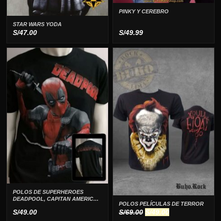
PINKY Y CEREBRO
STAR WARS YODA
S/
47.00
S/
49.99
POLOS DE SUPERHEROES
DEADPOOL, CAPITAN AMERICA,
POLOS PELÍCULAS DE TERROR
FLASH, IRON MAN
El
El
S/
49.00
S/
69.00
S/
49.00