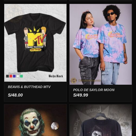
precio
precio
original
actual
era:
es:
S/69.00.
S/49.00.
BEAVIS & BUTTHEAD MTV
POLO DE SAYLOR MOON
S/
48.00
S/
49.99