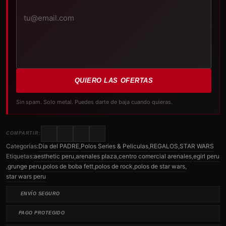
QUIERO LAS OFERTAS
Sin spam. Solo metal. Puedes darte de baja cuando quieras.
COMPARTIR:
Categorías:
Dia del PADRE
,
Polos Series & Peliculas
,
REGALOS
,
STAR WARS
Etiquetas:
aesthetic peru
,
arenales plaza
,
centro comercial arenales
,
egirl peru
,
grunge peru
,
polos de boba fett
,
polos de rock
,
polos de star wars
,
star wars peru
ENVÍO SEGURO
PAGO PROTEGIDO