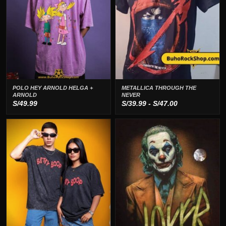
POLO HEY ARNOLD HELGA +
METALLICA THROUGH THE
ARNOLD
NEVER
Rango
S/
49.99
S/
39.99
-
S/
47.00
de
precios:
desde
S/39.99
hasta
S/47.00