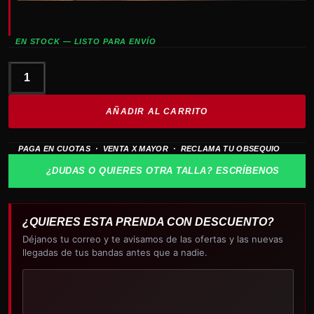
EN STOCK — LISTO PARA ENVÍO
Star
Wars
AÑADIR AL CARRITO
BOBA
FETT
PAGA EN CUOTAS · VENTA X MAYOR · RECLAMA TU OBSEQUIO
cantidad
¿DUDAS O QUIERES OTRA TALLA? ESCRÍBENOS
¿QUIERES ESTA PRENDA CON DESCUENTO?
Déjanos tu correo y te avisamos de las ofertas y las nuevas
llegadas de tus bandas antes que a nadie.
Tu
correo
electrónico