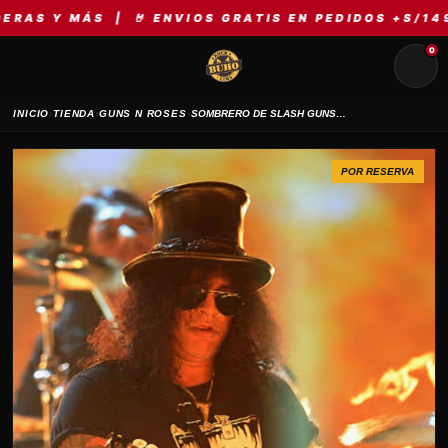
 MÁS | 🤘 ENVIOS GRATIS EN PEDIDOS +S/149 | ⚡ 
0
›
›
›
INICIO
TIENDA
GUNS N ROSES
SOMBRERO DE SLASH GUNS N ROSES
POR RESERVA