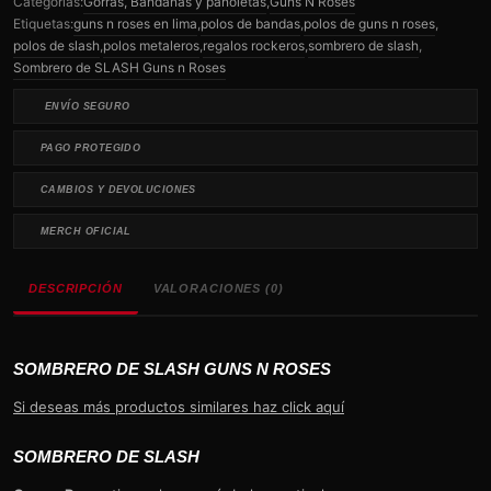
Categorías:
Gorras, Bandanas y pañoletas
,
Guns N Roses
Etiquetas:
guns n roses en lima
,
polos de bandas
,
polos de guns n roses
,
polos de slash
,
polos metaleros
,
regalos rockeros
,
sombrero de slash
,
Sombrero de SLASH Guns n Roses
ENVÍO SEGURO
PAGO PROTEGIDO
CAMBIOS Y DEVOLUCIONES
MERCH OFICIAL
DESCRIPCIÓN
VALORACIONES (0)
SOMBRERO DE SLASH GUNS N ROSES
Si deseas más productos similares haz click aquí
SOMBRERO DE SLASH