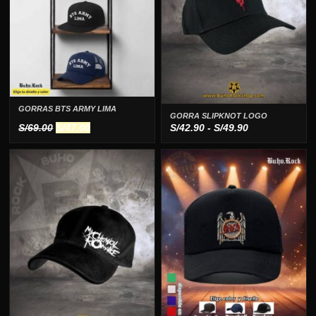
GORRAS BTS ARMY LIMA
GORRA SLIPKNOT LOGO
El
El
Rango
S/
69.00
S/
47.00
S/
42.90
-
S/
49.90
precio
precio
de
original
actual
precios:
era:
es:
desde
S/69.00.
S/47.00.
S/42.90
hasta
S/49.90