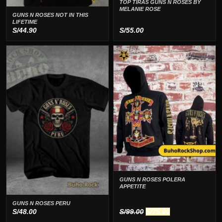
TOP TIRAS GUNS N ROSES BY
MELANIE ROSE
GUNS N ROSES NOT IN THIS
LIFETIME
S/
44.90
S/
55.00
GUNS N ROSES POLERA
APPETITE
GUNS N ROSES PERU
El
El
S/
48.00
S/
99.00
S/
75.00
precio
precio