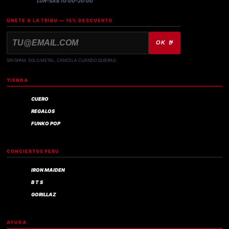
LUN–SÁB 10:00–20:00
ÚNETE A LA TRIBU — 15% DESCUENTO
OK 🤘
SIN SPAM. SOLO METAL. CANCELA CUANDO QUIERAS.
TIENDA
CUERO
REGALOS
FUNKO POP
CONCIERTOS PERU
IRON MAIDEN
B T S
GORILLAZ
AYUDA