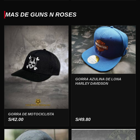
original
actual
era:
es:
MAS DE GUNS N ROSES
S/99.00.
S/75.00.
GORRA AZULINA DE LONA
HARLEY DAVIDSON
GORRA DE MOTOCICLISTA
S/
42.00
S/
49.80