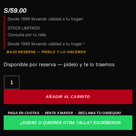
S/
59.00
Desde 1999 llevando calidad a tu hogar!
STOCK LIMITADO
Consulta por tu talla
Desde 1999 llevando calidad a tu hogar !
BAJO RESERVA — PÍDELO Y LO HACEMOS
Disponible por reserva — pídelo y te lo traemos
Sombrero
de
AÑADIR AL CARRITO
SLASH
Guns
PAGA EN CUOTAS · VENTA X MAYOR · RECLAMA TU OBSEQUIO
n
Roses
¿DUDAS O QUIERES OTRA TALLA? ESCRÍBENOS
cantidad