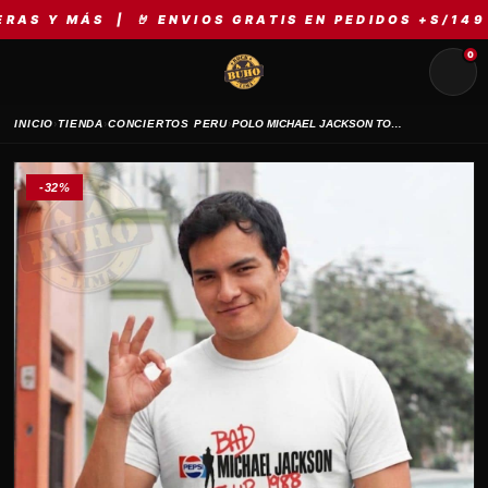
MÁS | 🤘 ENVIOS GRATIS EN PEDIDOS +S/149 | ⚡ M
0
›
›
›
INICIO
TIENDA
CONCIERTOS PERU
POLO MICHAEL JACKSON TOUR PEPSI 1988
-32%