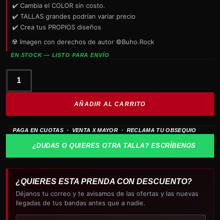
✔️ Cambia el COLOR sin costo.
✔️ TALLAS grandes podrían variar precio
✔️ Crea tus PROPIOS diseños
☢️ Imagen con derechos de autor ©Buho.Rock
EN STOCK — LISTO PARA ENVÍO
polo
MICHAEL
AÑADIR AL CARRITO
JACKSON
Tour
PAGA EN CUOTAS · VENTA X MAYOR · RECLAMA TU OBSEQUIO
Pepsi
1988
¿DUDAS O QUIERES OTRA TALLA? ESCRÍBENOS
cantidad
¿QUIERES ESTA PRENDA CON DESCUENTO?
Déjanos tu correo y te avisamos de las ofertas y las nuevas
llegadas de tus bandas antes que a nadie.
Tu