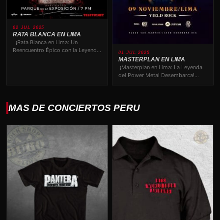
02 JUL 2025
RATA BLANCA EN LIMA
¡Rata Blanca en Lima: Un
Reencuentro Épico con la Leyenda
01 JUL 2025
del Rock! ¡Atención,…
MASTERPLAN EN LIMA
¡Masterplan en Lima: La Leyenda
del Power Metal Desembarca!
¡Asegura tu Entrada y Vive la…
MAS DE CONCIERTOS PERU