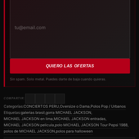
correo
electrónico
QUIERO LAS OFERTAS
Sin spam. Solo metal. Puedes darte de baja cuando quieras.
COMPARTIR:
Categorías:
CONCIERTOS PERU
,
Oversize o Dama
,
Polos Pop / Urbanos
Etiquetas:
galerias brasil
,
gorra MICHAEL JACKSON
,
MICHAEL JACKSON en lima
,
MICHAEL JACKSON entradas
,
MICHAEL JACKSON pelicula
,
polo MICHAEL JACKSON Tour Pepsi 1988
,
polos de MICHAEL JACKSON
,
polos para halloween