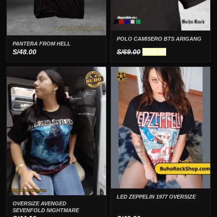
POLO CAMISERO BTS ARIGANG
PANTERA FROM HELL
El
El
S/
48.00
S/
69.00
S/
49.00
precio
precio
original
actual
era:
es:
S/69.00.
S/49.00.
LED ZEPPELIN 1977 OVERSIZE
OVERSIZE AVENGED
SEVENFOLD NIGHTMARE