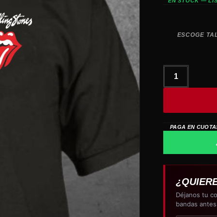
EN STOCK — LI
ESCOGE TA
polo
camisero
ROLLING
STONES
cantidad
PAGA EN CUOTA
¿QUIER
Déjanos tu co
bandas antes