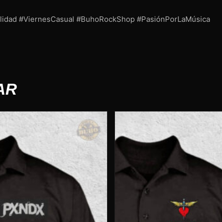
alidad #ViernesCasual #BuhoRockShop #PasiónPorLaMúsica
AR