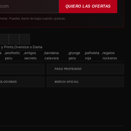
QUIERO LAS OFERTAS
metal. Puedes darte de baja cuando quieras.
y Prints
,
Oversize o Dama
s
,
aesthetic
,
amigos
,
bandana
,
grunge
,
pañoleta
,
regalos
peru
secreto
calavera
peru
roja
rockeros
PAGO PROTEGIDO
OLUCIONES
MERCH OFICIAL