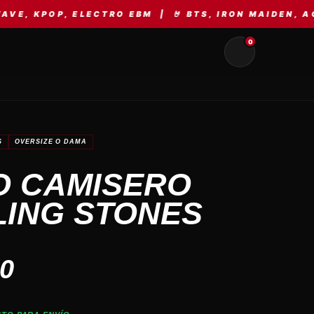
 ELECTRO EBM | 🤘 BTS, IRON MAIDEN, AC/DC, MET
0
S
OVERSIZE O DAMA
O CAMISERO
LING STONES
00