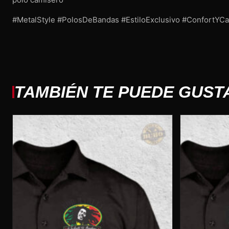
#MetalStyle #PolosDeBandas #EstiloExclusivo #ConfortYC
TAMBIÉN TE PUEDE GUST