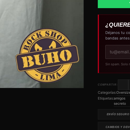
¿QUIER
Déjanos tu co
bandas antes
Tu
correo
electrónico
Sin spam. Solo 
COMPARTIR:
Categorías:
Oversiz
Etiquetas:
amigos
secreto
ENVÍO SEGURO
CAMBIOS Y DEV