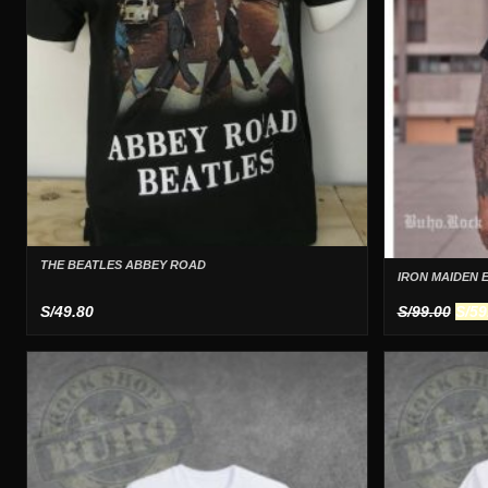
THE BEATLES ABBEY ROAD
IRON MAIDEN 
El
S/
49.80
S/
99.00
S/
59
prec
orig
era:
S/99