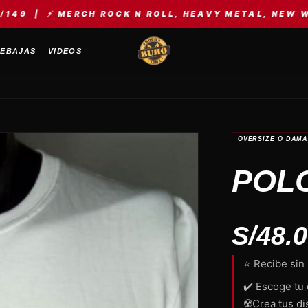
RCH ROCK N ROLL, HEAVY METAL, NEW WAVE, KPOP, 
EBAJAS
VIDEOS
OVERSIZE O DAM
POLO
S/
48.
⭐ Recibe sin
✔️ Escoge tu 
☢️Crea tus di