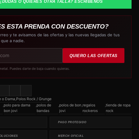
¿DUDAS O QUIERES OTRA TALLA? ESCRÍBENOS
ES ESTA PRENDA CON DESCUENTO?
rreo y te avisamos de las ofertas y las nuevas llegadas de tus
 que a nadie.
QUIERO LAS OFERTAS
metal. Puedes darte de baja cuando quieras.
e o Dama
,
Polos Rock / Grunge
,
polo para dama
,
polos de
,
polos de bon
,
regalos
,
tienda de ropa
bon jovi
bandas
jovi
rockeros
rock
PAGO PROTEGIDO
OLUCIONES
MERCH OFICIAL