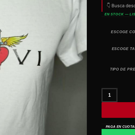
👇 Busca des
EN STOCK — LI
ESCOGE C
ESCOGE T
TIPO DE PR
polo
BON
JOVI
cantidad
PAGA EN CUOTA