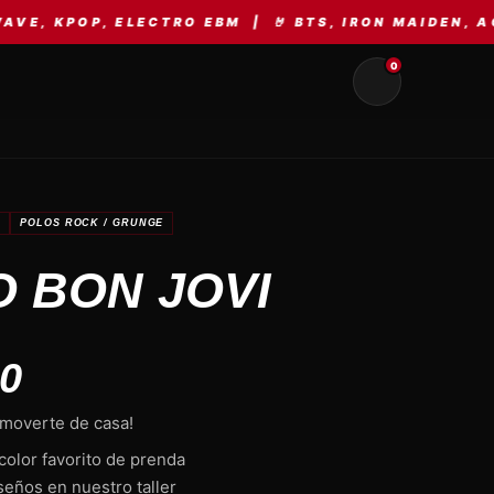
ELECTRO EBM | 🤘 BTS, IRON MAIDEN, AC/DC, META
0
A
POLOS ROCK / GRUNGE
 BON JOVI
00
 moverte de casa!
color favorito de prenda
seños en nuestro taller