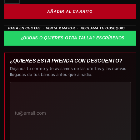
de
AÑADIR AL CARRITO
lona
HARLEY
PAGA EN CUOTAS · VENTA X MAYOR · RECLAMA TU OBSEQUIO
DAVIDSON
Black
¿DUDAS O QUIERES OTRA TALLA? ESCRÍBENOS
cantidad
¿QUIERES ESTA PRENDA CON DESCUENTO?
Déjanos tu correo y te avisamos de las ofertas y las nuevas
llegadas de tus bandas antes que a nadie.
Tu
correo
electrónico