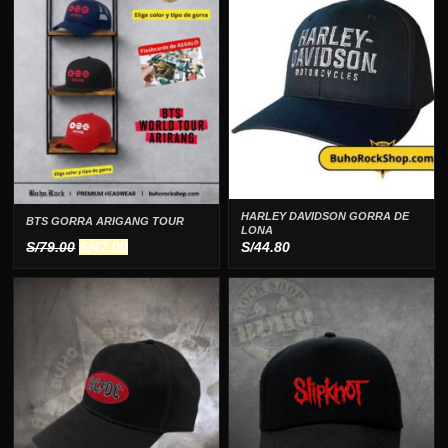
HARLEY DAVIDSON GORRA DE
BTS GORRA ARIGANG TOUR
LONA
El
El
S/
79.00
S/
47.00
S/
44.80
precio
precio
original
actual
era:
es:
S/79.00.
S/47.00.