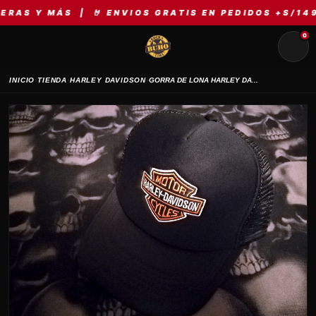
 MÁS | 🤘 ENVIOS GRATIS EN PEDIDOS +S/149 | ⚡ 
0
›
›
›
INICIO
TIENDA
HARLEY DAVIDSON
GORRA DE LONA HARLEY DAVIDSON BLACK