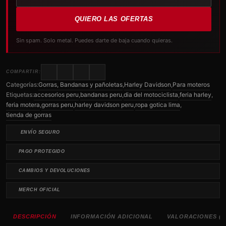
QUIERO LAS OFERTAS
Sin spam. Solo metal. Puedes darte de baja cuando quieras.
COMPARTIR:
Categorías:
Gorras, Bandanas y pañoletas
,
Harley Davidson
,
Para moteros
Etiquetas:
accesorios peru
,
bandanas peru
,
dia del motociclista
,
feria harley
,
feria motera
,
gorras peru
,
harley davidson peru
,
ropa gotica lima
,
tienda de gorras
ENVÍO SEGURO
PAGO PROTEGIDO
CAMBIOS Y DEVOLUCIONES
MERCH OFICIAL
DESCRIPCIÓN
INFORMACIÓN ADICIONAL
VALORACIONES (0