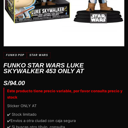
FUNKO POP
STAR WARS
FUNKO STAR WARS LUKE
SKYWALKER 453 ONLY AT
S/
94.00
Este producto tiene precio variable, por favor consulta precio y
stock
Sticker ONLY AT
✔️ Stock limitado
✔️Envíos a otra ciudad con caja segura
✔️ Si buscas otro título, consulta