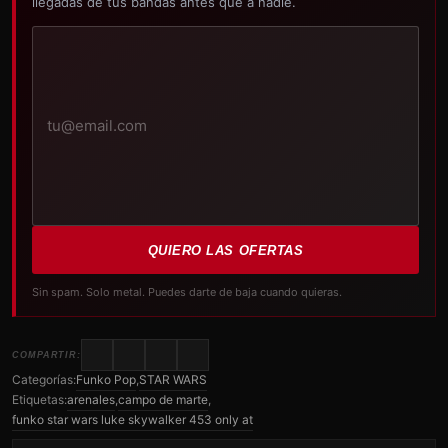
llegadas de tus bandas antes que a nadie.
Tu
correo
electrónico
QUIERO LAS OFERTAS
Sin spam. Solo metal. Puedes darte de baja cuando quieras.
COMPARTIR:
Categorías:
Funko Pop
,
STAR WARS
Etiquetas:
arenales
,
campo de marte
,
funko star wars luke skywalker 453 only at