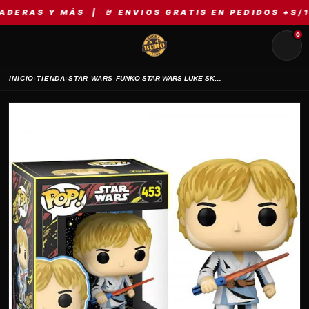
RAS Y MÁS | 🤘 ENVIOS GRATIS EN PEDIDOS +S/149 
0
›
›
›
INICIO
TIENDA
STAR WARS
FUNKO STAR WARS LUKE SKYWALKER 453 ONLY AT