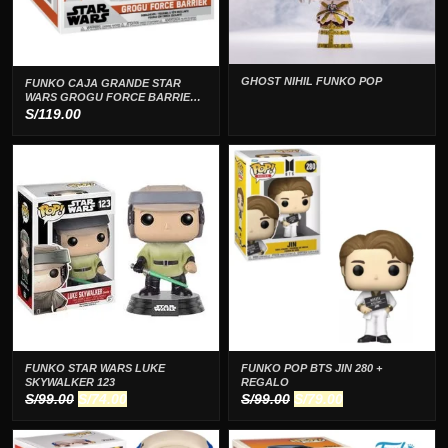
GHOST NIHIL FUNKO POP
FUNKO CAJA GRANDE STAR
WARS GROGU FORCE BARRIER
719
S/
119.00
FUNKO STAR WARS LUKE
FUNKO POP BTS JIN 280 +
SKYWALKER 123
REGALO
El
El
El
El
S/
99.00
S/
74.00
S/
99.00
S/
79.00
precio
precio
precio
precio
original
actual
original
actual