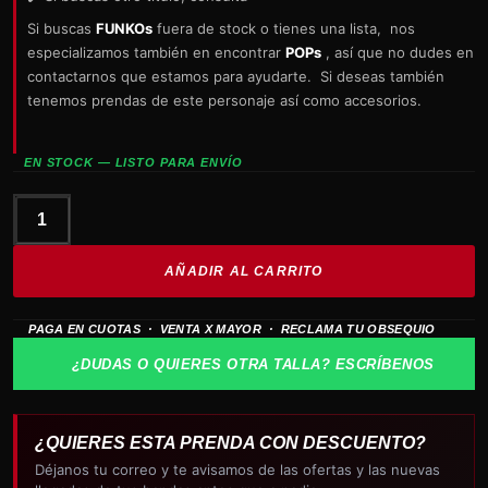
Si buscas
FUNKOs
fuera de stock o tienes una lista, nos
especializamos también en encontrar
POPs
, así que no dudes en
contactarnos que estamos para ayudarte. Si deseas también
tenemos prendas de este personaje así como accesorios.
EN STOCK — LISTO PARA ENVÍO
funko
star
AÑADIR AL CARRITO
wars
luke
PAGA EN CUOTAS · VENTA X MAYOR · RECLAMA TU OBSEQUIO
skywalker
453
¿DUDAS O QUIERES OTRA TALLA? ESCRÍBENOS
only
at
cantidad
¿QUIERES ESTA PRENDA CON DESCUENTO?
Déjanos tu correo y te avisamos de las ofertas y las nuevas