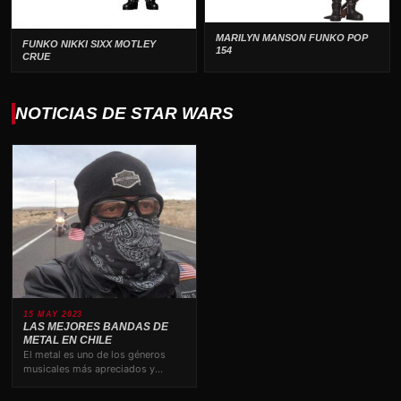
MARILYN MANSON FUNKO POP
FUNKO NIKKI SIXX MOTLEY
154
CRUE
NOTICIAS DE STAR WARS
15 MAY 2023
LAS MEJORES BANDAS DE
METAL EN CHILE
El metal es uno de los géneros
musicales más apreciados y
valorados por los amantes…