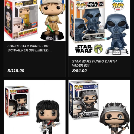
era:
es:
era:
es:
S/99.00.
S/74.00.
S/99.00.
S/79.00.
FUNKO STAR WARS LUKE
SKYWALKER 399 LIMITED
EDITION
STAR WARS FUNKO DARTH
VADER 524
S/
119.00
S/
94.00