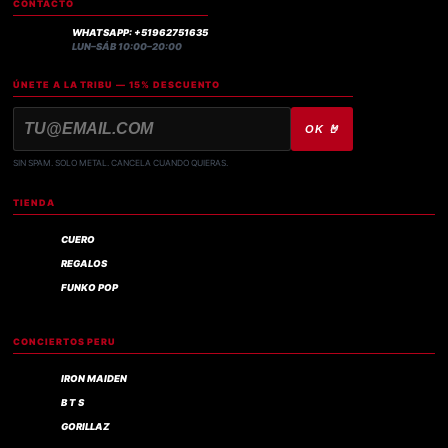
CONTACTO
WHATSAPP: +51962751635
LUN–SÁB 10:00–20:00
ÚNETE A LA TRIBU — 15% DESCUENTO
OK 🤘
SIN SPAM. SOLO METAL. CANCELA CUANDO QUIERAS.
TIENDA
CUERO
REGALOS
FUNKO POP
CONCIERTOS PERU
IRON MAIDEN
B T S
GORILLAZ