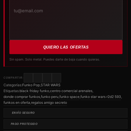
QUIERO LAS OFERTAS
Sin spam. Solo metal. Puedes darte de baja cuando quieras.
COMPARTIR:
Categorías:
Funko Pop
,
STAR WARS
Etiquetas:
black friday funko
,
centro comercial arenales
,
donde comprar funkos
,
funko peru
,
funko space
,
funko star wars r2d2 593
,
funkos en oferta
,
regalos amigo secreto
ENVÍO SEGURO
PAGO PROTEGIDO