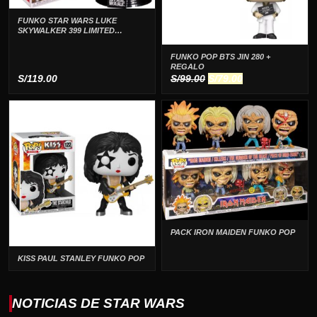
FUNKO STAR WARS LUKE
SKYWALKER 399 LIMITED
EDITION
FUNKO POP BTS JIN 280 +
REGALO
El
El
S/
119.00
S/
99.00
S/
79.00
precio
precio
original
actual
era:
es:
S/99.00.
S/79.00.
PACK IRON MAIDEN FUNKO POP
KISS PAUL STANLEY FUNKO POP
NOTICIAS DE STAR WARS