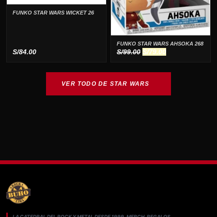
FUNKO STAR WARS WICKET 26
FUNKO STAR WARS AHSOKA 268
El
El
S/
84.00
S/
99.00
S/
79.00
precio
precio
original
actual
era:
es:
VER TODO DE STAR WARS
S/99.00.
S/79.00.
LA CATEDRAL DEL ROCK Y METAL DESDE 1999. MERCH, REGALOS,