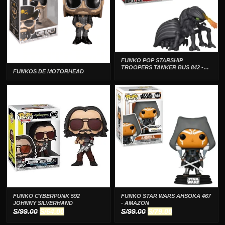
FUNKO POP STARSHIP
TROOPERS TANKER BUS 842 -
FUNKOS DE MOTORHEAD
GIGANTE
FUNKO CYBERPUNK 592
FUNKO STAR WARS AHSOKA 467
JOHNNY SILVERHAND
- AMAZON
El
El
El
El
S/
99.00
S/
64.00
S/
99.00
S/
79.00
precio
precio
precio
precio