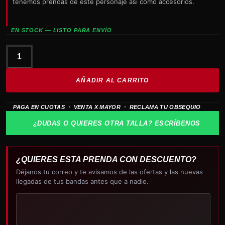
tenemos prendas de este personaje así como accesorios.
EN STOCK — LISTO PARA ENVÍO
funko
star
AÑADIR AL CARRITO
wars
r2d2
PAGA EN CUOTAS · VENTA X MAYOR · RECLAMA TU OBSEQUIO
593
cantidad
¿DUDAS O QUIERES OTRA TALLA? ESCRÍBENOS
¿QUIERES ESTA PRENDA CON DESCUENTO?
Déjanos tu correo y te avisamos de las ofertas y las nuevas
llegadas de tus bandas antes que a nadie.
Tu
correo
electrónico