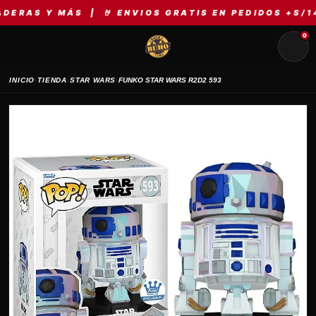
AS Y MÁS | 🤘 ENVIOS GRATIS EN PEDIDOS +S/149 
0
›
›
›
INICIO
TIENDA
STAR WARS
FUNKO STAR WARS R2D2 593