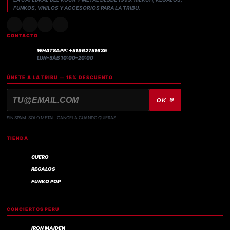
FUNKOS, VINILOS Y ACCESORIOS PARA LA TRIBU.
CONTACTO
WHATSAPP: +51962751635
LUN–SÁB 10:00–20:00
ÚNETE A LA TRIBU — 15% DESCUENTO
OK 🤘
SIN SPAM. SOLO METAL. CANCELA CUANDO QUIERAS.
TIENDA
CUERO
REGALOS
FUNKO POP
CONCIERTOS PERU
IRON MAIDEN