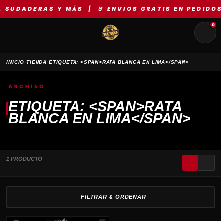
 SUDADERAS Y MÁS | 🤘 ENVIOS GRATIS EN PEDIDOS
0
›
›
INICIO
TIENDA
ETIQUETA: <SPAN>RATA BLANCA EN LIMA</SPAN>
ARCHIVO
ETIQUETA: <SPAN>RATA
BLANCA EN LIMA</SPAN>
1 PRODUCTO
FILTRAR & ORDENAR