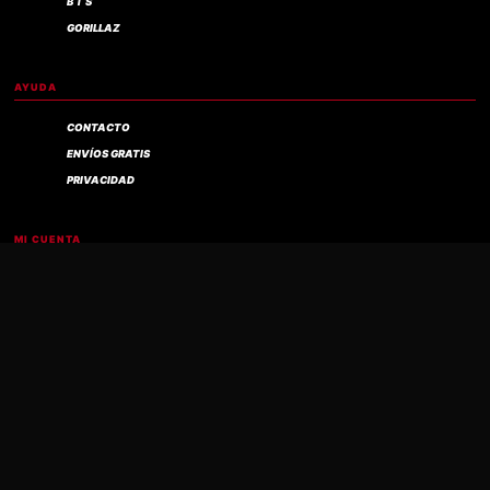
B T S
GORILLAZ
AYUDA
CONTACTO
ENVÍOS GRATIS
PRIVACIDAD
Compra verificada
MI CUENTA
PANEL DE CONTROL
MIS PEDIDOS
MIS DESCARGAS
MIS DIRECCIONES
MIS DATOS
CARRITO
FINALIZAR COMPRA