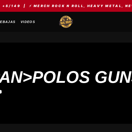
/149 | ⚡ MERCH ROCK N ROLL, HEAVY METAL, NEW W
EBAJAS
VIDEOS
PAN>POLOS GUN
>