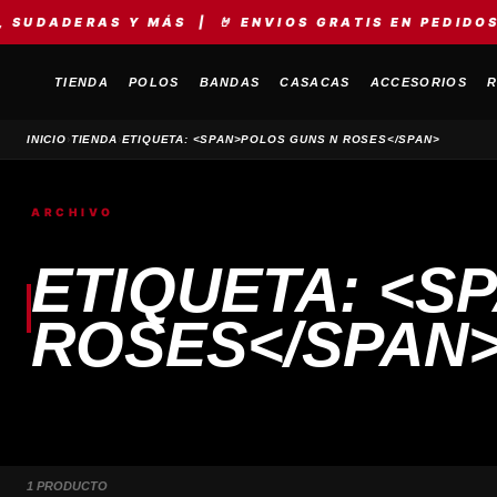
DADERAS Y MÁS | 🤘 ENVIOS GRATIS EN PEDIDOS +S
TIENDA
POLOS
BANDAS
CASACAS
ACCESORIOS
R
›
›
INICIO
TIENDA
ETIQUETA: <SPAN>POLOS GUNS N ROSES</SPAN>
ARCHIVO
ETIQUETA: <S
ROSES</SPAN
1 PRODUCTO