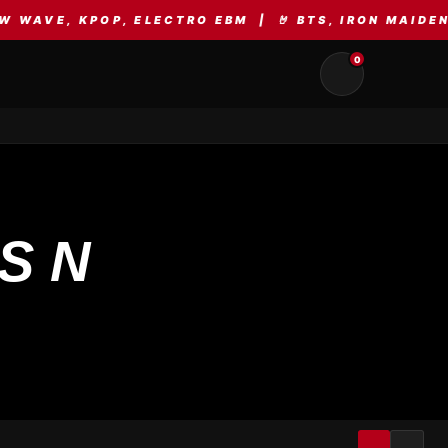
AVE, KPOP, ELECTRO EBM | 🤘 BTS, IRON MAIDEN, 
0
S N