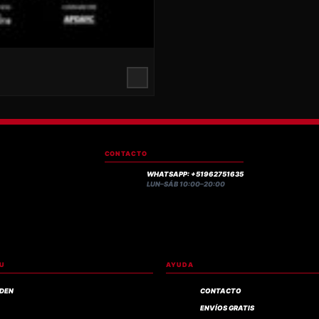
CONTACTO
WHATSAPP: +51962751635
LUN–SÁB 10:00–20:00
RU
AYUDA
IDEN
CONTACTO
ENVÍOS GRATIS