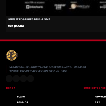
GUNS N’ ROSES REGRESA A LIMA
AÑADIR AL CARRITO
Ver precio
LA CATEDRAL DEL ROCK Y METAL DESDE 1999. MERCH, REGALOS,
FUNKOS, VINILOS Y ACCESORIOS PARA LA TRIBU.
TIENDA
CONCIERTOS PE
CUERO
IRON MA
REGALOS
B T S