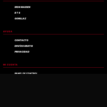
IRON MAIDEN
B T S
GORILLAZ
AYUDA
CONTACTO
ENVÍOS GRATIS
PRIVACIDAD
Compra verificada
MI CUENTA
PANEL DE CONTROL
MIS PEDIDOS
MIS DESCARGAS
MIS DIRECCIONES
MIS DATOS
CARRITO