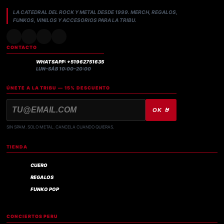
LA CATEDRAL DEL ROCK Y METAL DESDE 1999. MERCH, REGALOS,
FUNKOS, VINILOS Y ACCESORIOS PARA LA TRIBU.
CONTACTO
WHATSAPP: +51962751635
LUN–SÁB 10:00–20:00
ÚNETE A LA TRIBU — 15% DESCUENTO
OK 🤘
SIN SPAM. SOLO METAL. CANCELA CUANDO QUIERAS.
TIENDA
CUERO
REGALOS
FUNKO POP
CONCIERTOS PERU