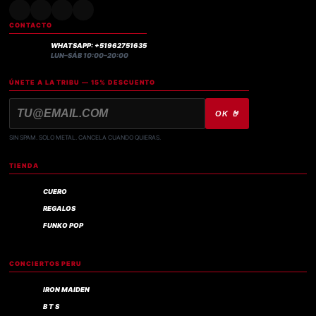
CONTACTO
WHATSAPP: +51962751635
LUN–SÁB 10:00–20:00
ÚNETE A LA TRIBU — 15% DESCUENTO
OK 🤘
SIN SPAM. SOLO METAL. CANCELA CUANDO QUIERAS.
TIENDA
CUERO
REGALOS
FUNKO POP
CONCIERTOS PERU
IRON MAIDEN
B T S