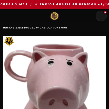
 Y MÁS | 🤘 ENVIOS GRATIS EN PEDIDOS +S/149 | 
0
›
›
›
INICIO
TIENDA
DIA DEL PADRE
TAZA TOY STORY