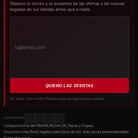
Déjanos tu correo y te avisamos de las ofertas y las nuevas
llegadas de tus bandas antes que a nadie.
Tu
correo
electrónico
QUIERO LAS OFERTAS
Sin spam. Solo metal. Puedes darte de baja cuando quieras.
COMPARTIR:
Categorías:
Dia del PADRE
,
REGALOS
,
Tazas y Copas
Etiquetas:
Lima Rock
,
regalos peru
,
taza de toy story
,
tazas personalizadas
,
tazas star wars