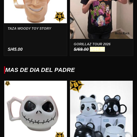
TAZA WOODY TOY STORY
GORILLAZ TOUR 2026
El
El
S/
45.00
S/
69.00
S/
44.90
precio
precio
original
actual
era:
es:
MAS DE DIA DEL PADRE
S/69.00.
S/44.90.