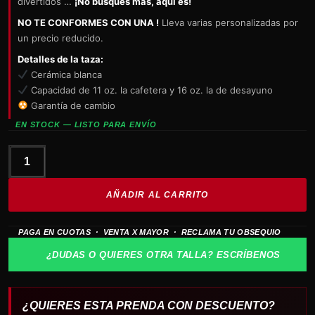
divertidos …
¡No busques más, aquí es!
NO TE CONFORMES CON UNA !
Lleva varias personalizadas por
un precio reducido.
Detalles de la taza:
Cerámica blanca
Capacidad de 11 oz. la cafetera y 16 oz. la de desayuno
Garantía de cambio
EN STOCK — LISTO PARA ENVÍO
Taza
TOY
AÑADIR AL CARRITO
STORY
cantidad
PAGA EN CUOTAS · VENTA X MAYOR · RECLAMA TU OBSEQUIO
¿DUDAS O QUIERES OTRA TALLA? ESCRÍBENOS
¿QUIERES ESTA PRENDA CON DESCUENTO?