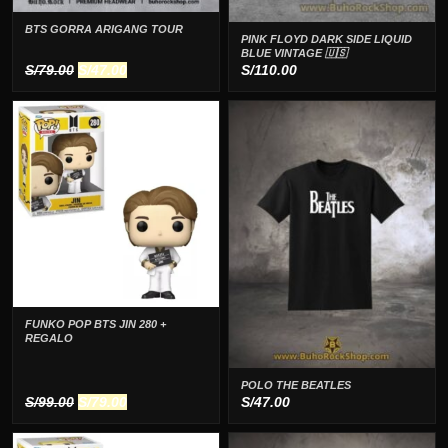
BTS GORRA ARIGANG TOUR
PINK FLOYD DARK SIDE LIQUID
BLUE VINTAGE 🇺🇸
El
El
S/
79.00
S/
47.00
S/
110.00
precio
precio
original
actual
era:
es:
S/79.00.
S/47.00.
FUNKO POP BTS JIN 280 +
REGALO
POLO THE BEATLES
El
El
S/
99.00
S/
79.00
S/
47.00
precio
precio
original
actual