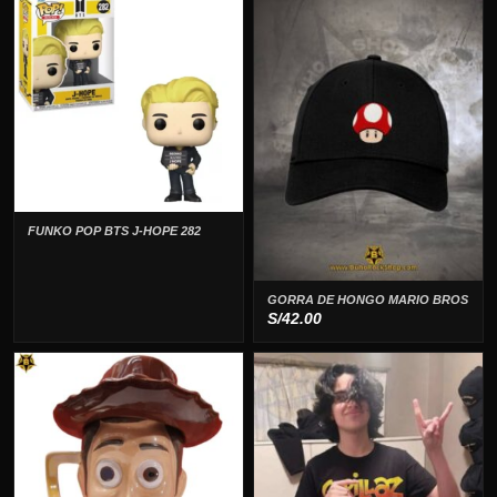
era:
es:
S/99.00.
S/79.00.
FUNKO POP BTS J-HOPE 282
GORRA DE HONGO MARIO BROS
S/
42.00