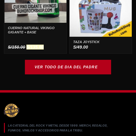
CUERNO NATURAL VIKINGO
GIGANTE + BASE
TAZA JOYSTICK
El
El
S/
150.00
S/
135.00
S/
49.00
precio
precio
original
actual
era:
es:
VER TODO DE DIA DEL PADRE
S/150.00.
S/135.00.
LA CATEDRAL DEL ROCK Y METAL DESDE 1999. MERCH, REGALOS,
FUNKOS, VINILOS Y ACCESORIOS PARA LA TRIBU.