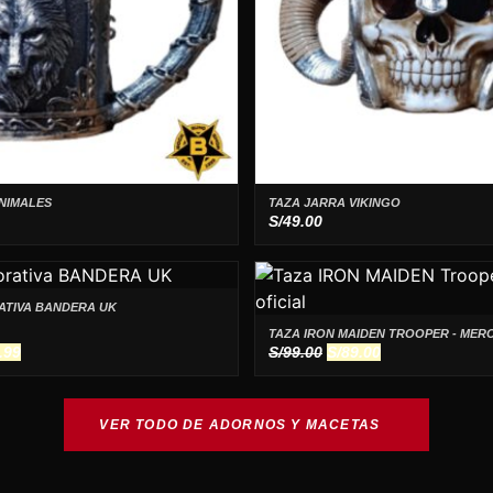
NIMALES
TAZA JARRA VIKINGO
S/
49.00
ATIVA BANDERA UK
TAZA IRON MAIDEN TROOPER - MERC
El
El
El
.99
S/
99.00
S/
89.00
io
precio
precio
precio
inal
actual
original
actual
es:
era:
es:
VER TODO DE ADORNOS Y MACETAS
.00.
S/19.99.
S/99.00.
S/89.00.