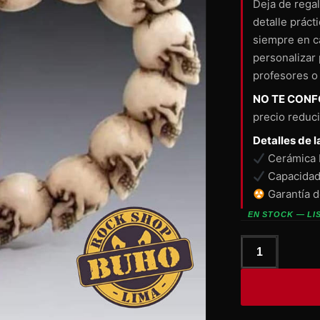
Deja de regal
detalle práct
siempre en c
personalizar 
profesores o
NO TE CONF
precio reduc
Detalles de l
Cerámica 
Capacidad 
Garantía 
EN STOCK — LI
Taza
Jarra
OJOS
ROJOS