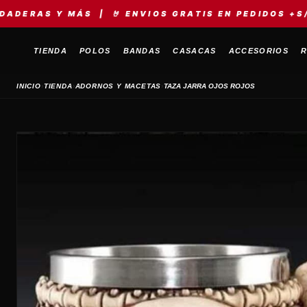
Y MÁS | 🤘 ENVIOS GRATIS EN PEDIDOS +S/149 | ⚡ 
TIENDA
POLOS
BANDAS
CASACAS
ACCESORIOS
R
›
›
›
INICIO
TIENDA
ADORNOS Y MACETAS
TAZA JARRA OJOS ROJOS