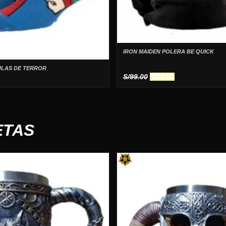
IRON MAIDEN POLERA BE QUICK
ULAS DE TERROR
El
El
S/
99.00
S/
89.00
precio
precio
original
actual
era:
es:
S/99.00.
S/89.00.
ETAS