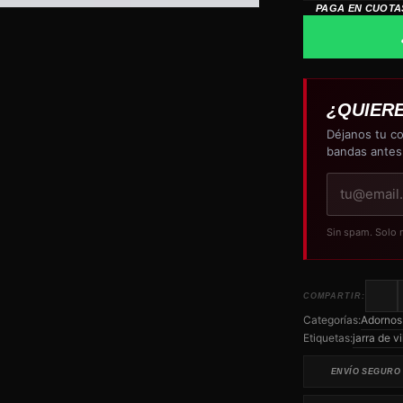
cantidad
PAGA EN CUOTA
¿QUIER
Déjanos tu co
bandas antes
Tu
correo
electrónico
Sin spam. Solo 
COMPARTIR:
Categorías:
Adornos
Etiquetas:
jarra de v
ENVÍO SEGURO