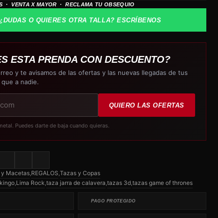
S · VENTA X MAYOR · RECLAMA TU OBSEQUIO
¿DUDAS O QUIERES OTRA TALLA? ESCRÍBENOS
ES ESTA PRENDA CON DESCUENTO?
rreo y te avisamos de las ofertas y las nuevas llegadas de tus
 que a nadie.
QUIERO LAS OFERTAS
metal. Puedes darte de baja cuando quieras.
 y Macetas
,
REGALOS
,
Tazas y Copas
ikingo
,
Lima Rock
,
taza jarra de calavera
,
tazas 3d
,
tazas game of thrones
PAGO PROTEGIDO