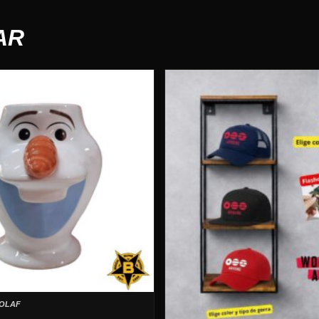
AR
 OLAF