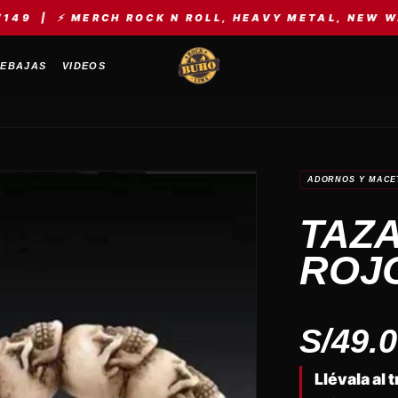
MERCH ROCK N ROLL, HEAVY METAL, NEW WAVE, KPOP
EBAJAS
VIDEOS
ADORNOS Y MACE
TAZ
ROJ
S/
49.
Llévala al 