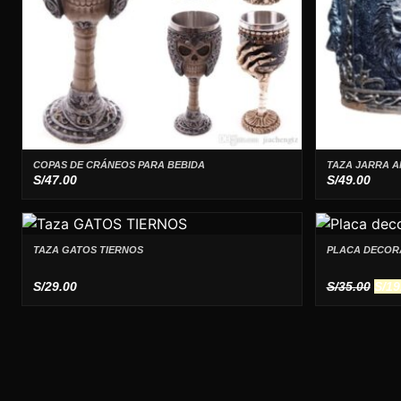
COPAS DE CRÁNEOS PARA BEBIDA
TAZA JARRA A
S/
47.00
S/
49.00
TAZA GATOS TIERNOS
PLACA DECOR
El
S/
29.00
S/
35.00
S/
19
prec
orig
era:
S/35