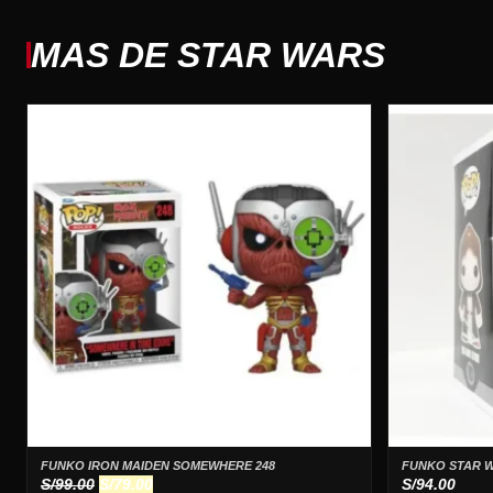
MAS DE STAR WARS
FUNKO IRON MAIDEN SOMEWHERE 248
FUNKO STAR W
El
El
S/
99.00
S/
79.00
S/
94.00