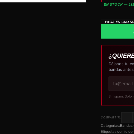
EN STOCK — LI
PAGA EN CUOTA
¿QUIER
Déjanos tu co
bandas antes
Tu
correo
electrónico
Sin spam. Solo 
COMPARTIR:
Categorías:
Bandas d
Etiquetas:
comic co