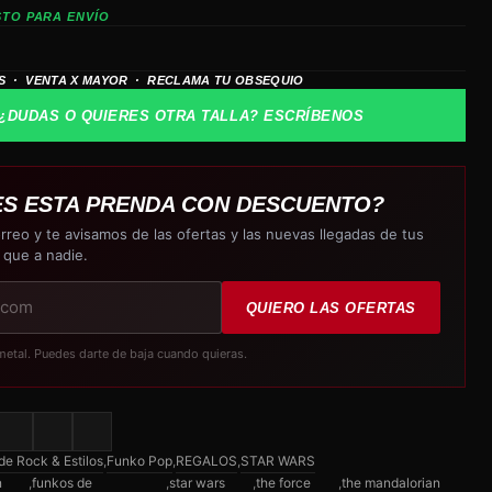
STO PARA ENVÍO
S · VENTA X MAYOR · RECLAMA TU OBSEQUIO
¿DUDAS O QUIERES OTRA TALLA? ESCRÍBENOS
ES ESTA PRENDA CON DESCUENTO?
rreo y te avisamos de las ofertas y las nuevas llegadas de tus
 que a nadie.
QUIERO LAS OFERTAS
metal. Puedes darte de baja cuando quieras.
e Rock & Estilos
,
Funko Pop
,
REGALOS
,
STAR WARS
n
,
funkos de
,
star wars
,
the force
,
the mandalorian