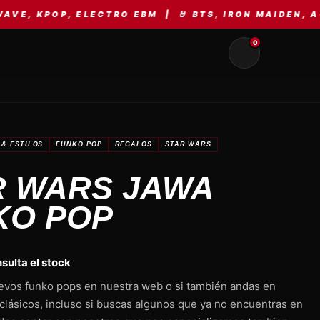
, ELECTRO EBM | 🤘 BTS, IRON MAIDEN, AC/DC, ME
0
& ESTILOS
FUNKO POP
REGALOS
STAR WARS
R WARS JAWA
KO POP
sulta el stock
vos funko pops en nuestra web o si también andas en
clásicos, incluso si buscas algunos que ya no encuentras en