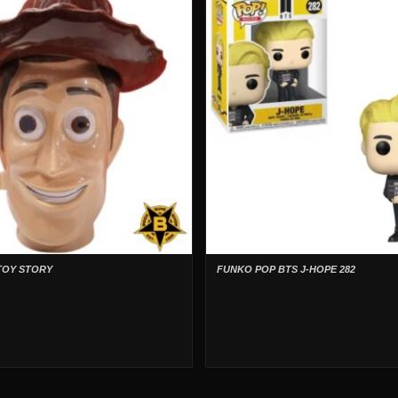
TOY STORY
FUNKO POP BTS J-HOPE 282