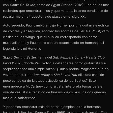
con
Come On To Me
, tema de
Egypt Station
(2018), uno de los más
recientes que encontraremos y que me deja la tarea pendiente de
repasar mejor la trayectoria de
Macca
en el siglo XXI.
Acto seguido, Paul cambió el bajo Hofner por una guitarra eléctrica
de colores y enseguida, aporreó los acordes de
Let Me Roll It
, otro
clásico de los Wings, que el público correspondió con coros
multitudinarios y Paul cerró con un potente solo en homenaje al
legendario Jimi Hendrix.
Siguió
Getting Better
, tema del
Sgt. Pepper’s Lonely Hearts Club
Band
(1967), donde Paul volvió a defenderse como guitarrista y a
sorprender por una simple razón: ¿Quién podría imaginarse que en
vez de apostar por
Yesterday
o
She Loves You
elija una canción
poco conocida de la etapa psicodélica de los Beatles? Esto
engrandece a McCartney como artista: interpreta temas para el
oyente casual y el fanático de huesos viejos. Así, los dos quedan
más que satisfechos.
Y podemos encontrar más de estos ejemplos: cito la hermosa
balada folk
I’ve Just Seen a Face
(1965), la circense
Being for The