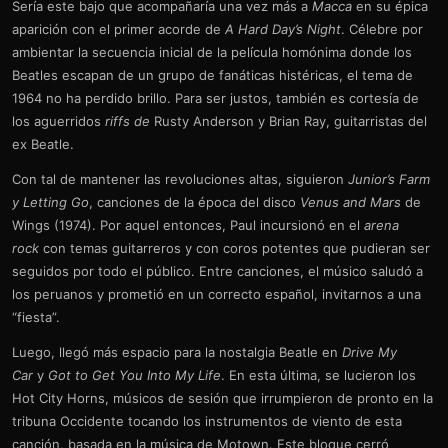
Sería este bajo que acompañaría una vez más a
Macca
en su épica
aparición con el primer acorde de
A Hard Day’s Night
. Célebre por
ambientar la secuencia inicial de la película homónima donde los
Beatles escapan de un grupo de fanáticas histéricas, el tema de
1964 no ha perdido brillo. Para ser justos, también es cortesía de
los aguerridos
riffs de
Rusty Anderson y Brian Ray, guitarristas del
ex Beatle.
Con tal de mantener las revoluciones altas, siguieron
Junior’s Farm
y Letting Go
, canciones de la época del disco
Venus and Mars
de
Wings (1974). Por aquel entonces, Paul incursionó en el
arena
rock
con temas guitarreros y con coros potentes que pudieran ser
seguidos por todo el público. Entre canciones, el músico saludó a
los peruanos y prometió en un correcto español, invitarnos a una
“fiesta”.
Luego, llegó más espacio para la nostalgia Beatle en
Drive My
Car
y
Got to Get You Into My Life
. En esta última, se lucieron los
Hot City Horns, músicos de sesión que irrumpieron de pronto en la
tribuna Occidente tocando los instrumentos de viento de esta
canción, basada en la música de Motown. Este bloque cerró