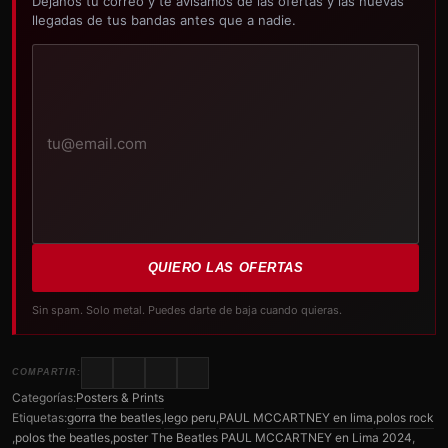
Déjanos tu correo y te avisamos de las ofertas y las nuevas
llegadas de tus bandas antes que a nadie.
Tu
correo
electrónico
QUIERO LAS OFERTAS
Sin spam. Solo metal. Puedes darte de baja cuando quieras.
COMPARTIR:
Categorías:
Posters & Prints
Etiquetas:
gorra the beatles
,
lego peru
,
PAUL MCCARTNEY en lima
,
polos rock
,
polos the beatles
,
poster The Beatles PAUL MCCARTNEY en Lima 2024
,