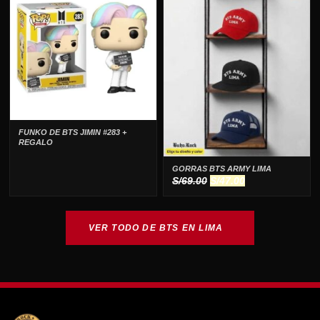
S/99.00.
S/59.00.
FUNKO DE BTS JIMIN #283 +
REGALO
GORRAS BTS ARMY LIMA
El
El
S/
69.00
S/
47.00
precio
precio
original
actual
era:
es:
VER TODO DE BTS EN LIMA
S/69.00.
S/47.00.