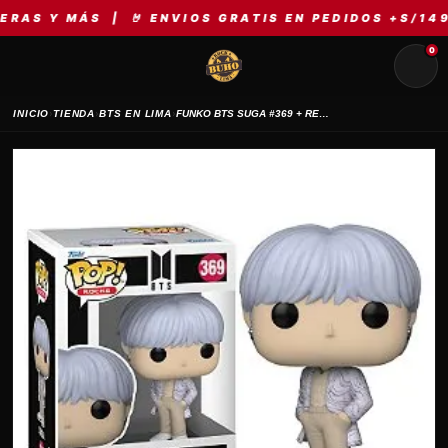
 Y MÁS | 🤘 ENVIOS GRATIS EN PEDIDOS +S/149 | 
0
›
›
›
INICIO
TIENDA
BTS EN LIMA
FUNKO BTS SUGA #369 + REGALO