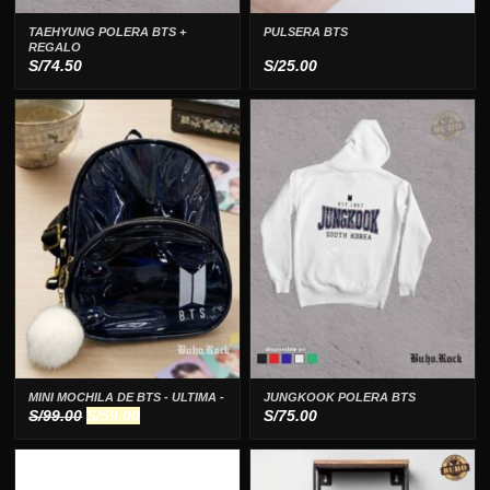
TAEHYUNG POLERA BTS +
PULSERA BTS
REGALO
S/
74.50
S/
25.00
MINI MOCHILA DE BTS - ULTIMA -
JUNGKOOK POLERA BTS
El
El
S/
99.00
S/
59.00
S/
75.00
precio
precio
original
actual
era:
es: