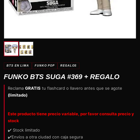
BTS EN LIMA
FUNKO POP
REGALOS
FUNKO BTS SUGA #369 + REGALO
Reclama
GRATIS
tu flashcard o llavero antes que se agote
(limitado)
Este producto tiene precio variable, por favor consulta precio y
stock
✔️ Stock limitado
✔️Envíos a otra ciudad con caja segura