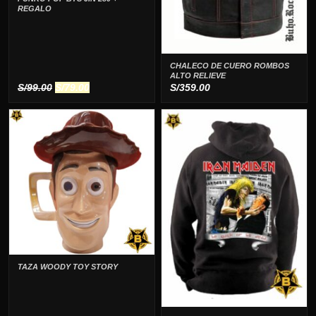
REGALO
CHALECO DE CUERO ROMBOS
ALTO RELIEVE
El
El
S/
99.00
S/
79.00
S/
359.00
precio
precio
original
actual
era:
es:
S/99.00.
S/79.00.
TAZA WOODY TOY STORY