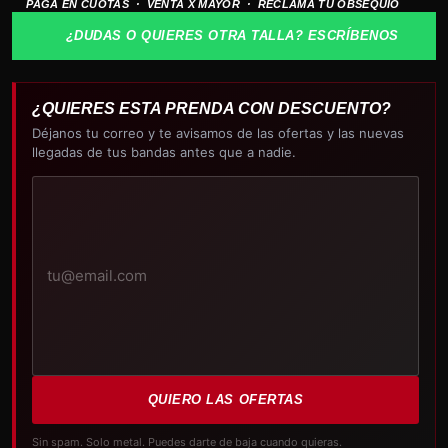
PAGA EN CUOTAS · VENTA X MAYOR · RECLAMA TU OBSEQUIO
cantidad
¿DUDAS O QUIERES OTRA TALLA? ESCRÍBENOS
¿QUIERES ESTA PRENDA CON DESCUENTO?
Déjanos tu correo y te avisamos de las ofertas y las nuevas
llegadas de tus bandas antes que a nadie.
Tu
correo
electrónico
QUIERO LAS OFERTAS
Sin spam. Solo metal. Puedes darte de baja cuando quieras.