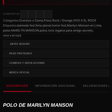
COMPARTIR:
Categorías:
Oversize o Dama
,
Polos Rock / Grunge
,
VIVO X EL ROCK
Etiquetas:
alameda fest
,
feria planet
,
horror fest
,
Marilyn Manson en Lima
,
polos MARILYN MANSON
,
polos rock
,
regalos para amigo secreto
,
vivo x el rock
ENVÍO SEGURO
PAGO PROTEGIDO
CAMBIOS Y DEVOLUCIONES
MERCH OFICIAL
DESCRIPCIÓN
INFORMACIÓN ADICIONAL
VALORACIONES (0
POLO DE MARILYN MANSON