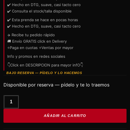
✔️ Hecho en DTG, suave, casi tacto cero
✔️ Consulta el stock/talla disponible
✔️ Esta prenda se hace en pocas horas
✔️ Hecho en DTG, suave, casi tacto cero
✈️ Recibe tu pedido rápido
🚚 Envío GRATIS click en Delivery
⭐Paga en cuotas ⭐Ventas por mayor
Info y promos en redes sociales
👇Click en DESCRIPCION para mayor infO👇
BAJO RESERVA — PÍDELO Y LO HACEMOS
Disponible por reserva — pídelo y te lo traemos
polo
de
AÑADIR AL CARRITO
MARILYN
MANSON