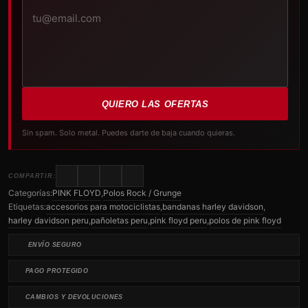
QUIERO LAS OFERTAS
Sin spam. Solo metal. Puedes darte de baja cuando quieras.
COMPARTIR:
Categorías:
PINK FLOYD
,
Polos Rock / Grunge
Etiquetas:
accesorios para motociclistas
,
bandanas harley davidson
,
harley davidson peru
,
pañoletas peru
,
pink floyd peru
,
polos de pink floyd
ENVÍO SEGURO
PAGO PROTEGIDO
CAMBIOS Y DEVOLUCIONES