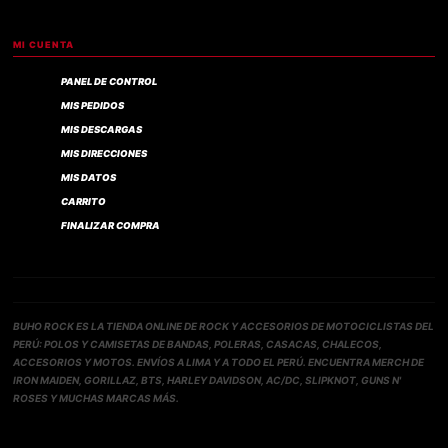
MI CUENTA
PANEL DE CONTROL
MIS PEDIDOS
MIS DESCARGAS
MIS DIRECCIONES
MIS DATOS
CARRITO
FINALIZAR COMPRA
BUHO ROCK ES LA TIENDA ONLINE DE ROCK Y ACCESORIOS DE MOTOCICLISTAS DEL
PERÚ: POLOS Y CAMISETAS DE BANDAS, POLERAS, CASACAS, CHALECOS,
ACCESORIOS Y MOTOS. ENVÍOS A LIMA Y A TODO EL PERÚ. ENCUENTRA MERCH DE
IRON MAIDEN, GORILLAZ, BTS, HARLEY DAVIDSON, AC/DC, SLIPKNOT, GUNS N'
ROSES Y MUCHAS MARCAS MÁS.