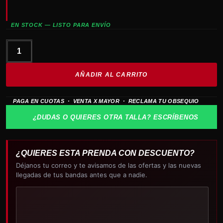
EN STOCK — LISTO PARA ENVÍO
PINK
FLOYD
AÑADIR AL CARRITO
Animals
cantidad
PAGA EN CUOTAS · VENTA X MAYOR · RECLAMA TU OBSEQUIO
¿DUDAS O QUIERES OTRA TALLA? ESCRÍBENOS
¿QUIERES ESTA PRENDA CON DESCUENTO?
Déjanos tu correo y te avisamos de las ofertas y las nuevas
llegadas de tus bandas antes que a nadie.
Tu
correo
electrónico