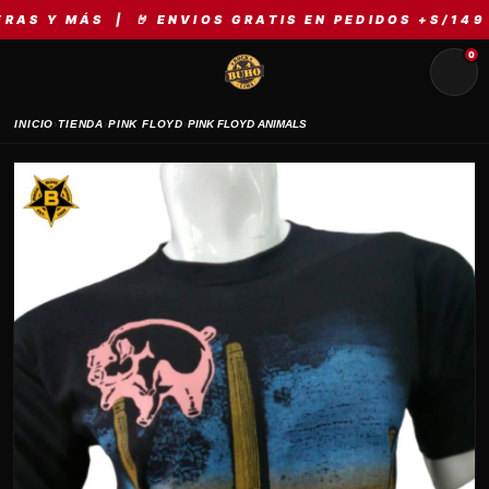
MÁS | 🤘 ENVIOS GRATIS EN PEDIDOS +S/149 | ⚡ M
0
›
›
›
INICIO
TIENDA
PINK FLOYD
PINK FLOYD ANIMALS