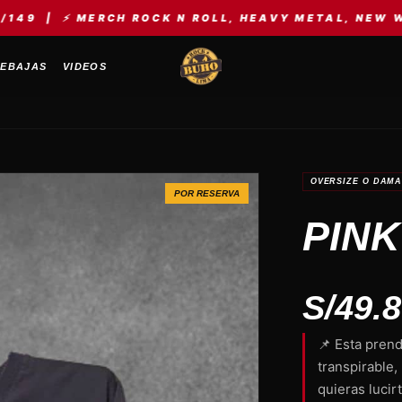
RCH ROCK N ROLL, HEAVY METAL, NEW WAVE, KPOP, 
EBAJAS
VIDEOS
OVERSIZE O DAM
POR RESERVA
PINK
S/
49.
📌 Esta pren
transpirable,
quieras luci