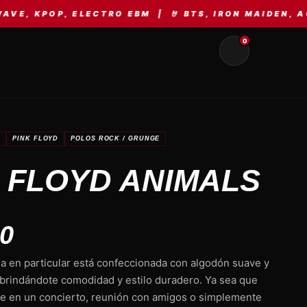
ELECTRO EBM | 🤘 BTS, IRON MAIDEN, AC/DC, METAL
0
A
PINK FLOYD
POLOS ROCK / GRUNGE
 FLOYD ANIMALS
80
da en particular está confeccionada con algodón suave y
 brindándote comodidad y estilo duradero. Ya sea que
rte en un concierto, reunión con amigos o simplemente