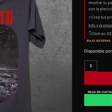
mostrar tu pa
son la elecci
⭐Crea tus pr
Info y promo
👇Click en D
BAJO RESERVA 
Disponible por
PINK
FLOYD
Animals
cantidad
PAGA EN CUOTA