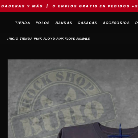
ÁS | 🤘 ENVIOS GRATIS EN PEDIDOS +S/149 | ⚡ ME
TIENDA
POLOS
BANDAS
CASACAS
ACCESORIOS
R
›
›
›
INICIO
TIENDA
PINK FLOYD
PINK FLOYD ANIMALS