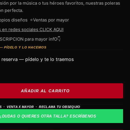
sión por la música o tus héroes favoritos, nuestras poleras
ón perfecta.
opios diseños ⭐Ventas por mayor
s en redes sociales CLICK AQUI
ESCRIPCION para mayor infO👇
— PÍDELO Y LO HACEMOS
 reserva — pídelo y te lo traemos
AÑADIR AL CARRITO
S · VENTA X MAYOR · RECLAMA TU OBSEQUIO
¿DUDAS O QUIERES OTRA TALLA? ESCRÍBENOS