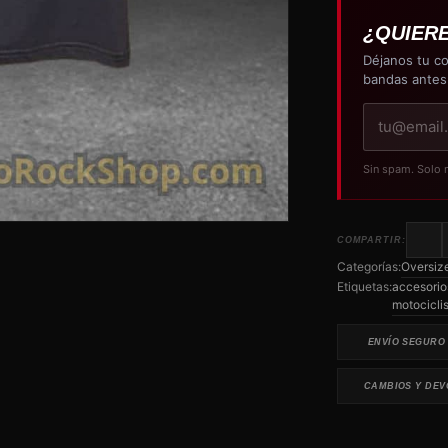
¿QUIER
Déjanos tu co
bandas antes
Tu
correo
electrónico
Sin spam. Solo 
COMPARTIR:
Categorías:
Oversiz
Etiquetas:
accesorio
motocicli
ENVÍO SEGURO
CAMBIOS Y DEV