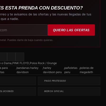
ES ESTA PRENDA CON DESCUENTO?
rreo y te avisamos de las ofertas y las nuevas llegadas de tus
 que a nadie.
QUIERO LAS OFERTAS
metal. Puedes darte de baja cuando quieras.
e o Dama
,
PINK FLOYD
,
Polos Rock / Grunge
s para
,
bandanas harley
,
harley
,
pañoletas
,
poleras de
stas
davidson
davidson peru
peru
megadeth
PAGO PROTEGIDO
OLUCIONES
MERCH OFICIAL