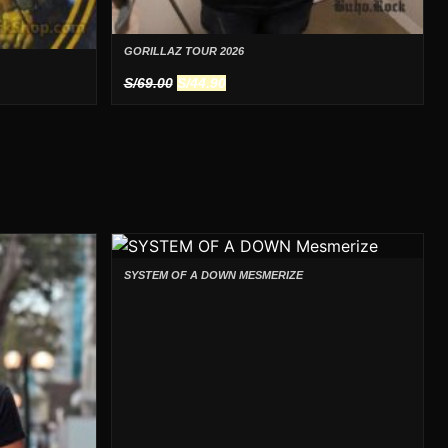
GORILLAZ TOUR 2026
El
El
S/
69.00
S/
44.90
precio
precio
original
actual
era:
es:
S/69.00.
S/44.90.
SYSTEM OF A DOWN MESMERIZE