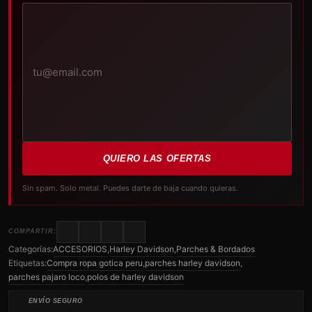
Tu
correo
electrónico
QUIERO LAS OFERTAS
Sin spam. Solo metal. Puedes darte de baja cuando quieras.
COMPARTIR:
Categorías:
ACCESORIOS
,
Harley Davidson
,
Parches & Bordados
Etiquetas:
Compra ropa gotica peru
,
parches harley davidson
,
parches pajaro loco
,
polos de harley davidson
ENVÍO SEGURO