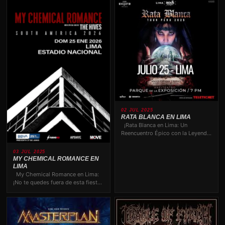
02 JUL 2025
RATA BLANCA EN LIMA
¡Rata Blanca en Lima: Un
Reencuentro Épico con la Leyenda
del Rock! ¡Atención,…
03 JUL 2025
MY CHEMICAL ROMANCE EN
LIMA
My Chemical Romance en Lima:
¡No te quedes fuera de esta fiesta
histórica! …