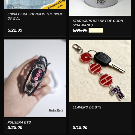
ESPALDERA SODOM IN THE SIGN
OF EVIL
STAR WARS BALDE POP CORN
(2DA MANO)
El
El
S/
22.95
S/
99.00
S/
25.00
precio
precio
original
actual
era:
es:
S/99.00.
S/25.00.
LLAVERO DE BTS
PULSERA BTS
S/
25.00
S/
19.00