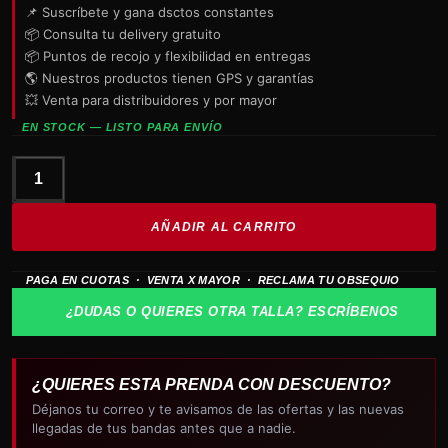
📌 Suscríbete y gana dsctos constantes
📦 Consulta tu delivery gratuito
📦 Puntos de recojo y flexibilidad en entregas
🌎 Nuestros productos tienen GPS y garantías
💥 Venta para distribuidores y por mayor
EN STOCK — LISTO PARA ENVÍO
Parche
PAJARO
AÑADIR AL CARRITO
LOCO
cantidad
PAGA EN CUOTAS · VENTA X MAYOR · RECLAMA TU OBSEQUIO
¿DUDAS O QUIERES OTRA TALLA? ESCRÍBENOS
¿QUIERES ESTA PRENDA CON DESCUENTO?
Déjanos tu correo y te avisamos de las ofertas y las nuevas
llegadas de tus bandas antes que a nadie.