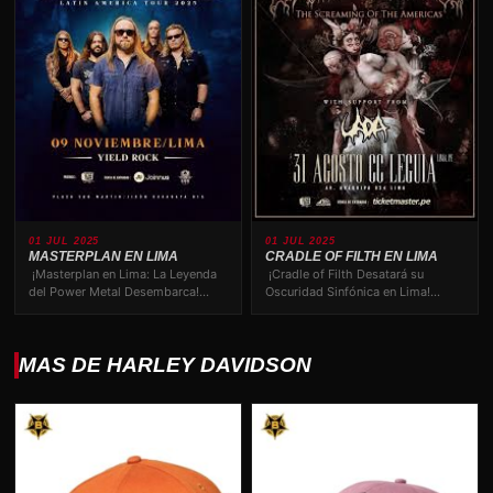
01 JUL 2025
01 JUL 2025
MASTERPLAN EN LIMA
CRADLE OF FILTH EN LIMA
¡Masterplan en Lima: La Leyenda
¡Cradle of Filth Desatará su
del Power Metal Desembarca!
Oscuridad Sinfónica en Lima!
¡Asegura tu Entrada y Vive la…
Asegura Tu Lugar en la
Oscuridad…
MAS DE HARLEY DAVIDSON