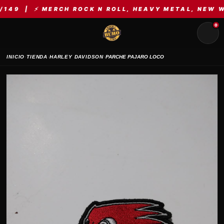
| ⚡ MERCH ROCK N ROLL, HEAVY METAL, NEW WAVE, 
0
›
›
›
INICIO
TIENDA
HARLEY DAVIDSON
PARCHE PAJARO LOCO