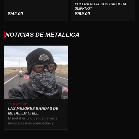
POLERA ROJA CON CAPUCHA
SLIPKNOT
S/
42.00
S/
99.00
NOTICIAS DE METALLICA
15 MAY 2023
LAS MEJORES BANDAS DE
METAL EN CHILE
El metal es uno de los géneros
musicales más apreciados y
valorados por los amantes…