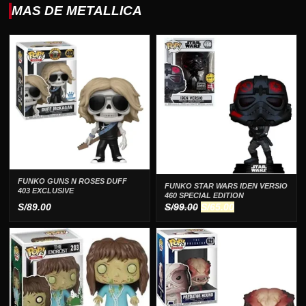
MAS DE METALLICA
FUNKO GUNS N ROSES DUFF
FUNKO STAR WARS IDEN VERSIO
403 EXCLUSIVE
460 SPECIAL EDITION
El
El
S/
89.00
S/
99.00
S/
65.00
precio
precio
original
actual
era:
es:
S/99.00.
S/65.00.