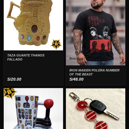
desde
S/42.00
hasta
S/49.00
TAZA GUANTE THANOS
FALLADO
IRON MAIDEN POLERA NUMBER
OF THE BEAST
S/
20.00
S/
48.00