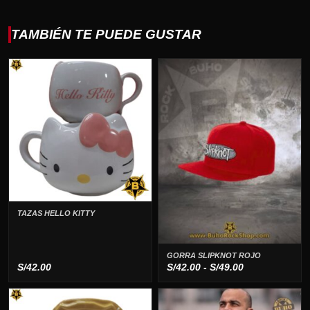
TAMBIÉN TE PUEDE GUSTAR
TAZAS HELLO KITTY
GORRA SLIPKNOT ROJO
Rango
S/
42.00
S/
42.00
-
S/
49.00
de
precios: