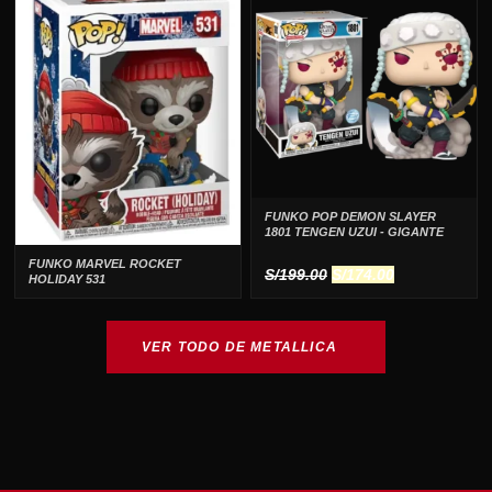
FUNKO POP DEMON SLAYER
1801 TENGEN UZUI - GIGANTE
FUNKO MARVEL ROCKET
El
El
S/
199.00
S/
174.00
HOLIDAY 531
precio
precio
original
actual
era:
es:
VER TODO DE METALLICA
S/199.00.
S/174.00.