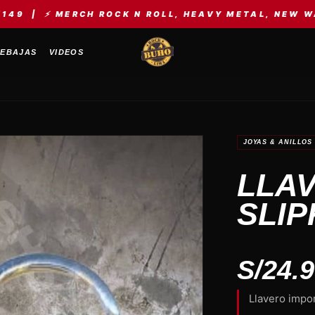
CH ROCK N ROLL, HEAVY METAL, NEW WAVE, KPOP, E
EBAJAS
VIDEOS
JOYAS & ANILLOS
LLA
SLI
S/
24.
Llavero impo