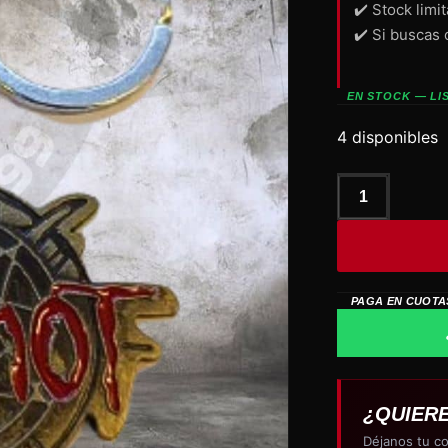
✔️ Stock limi
✔️ Si buscas 
EN STOCK — LI
4 disponibles
llavero
de
metal
SLIPKNOT
cantidad
PAGA EN CUOTA
¿QUIER
Déjanos tu co