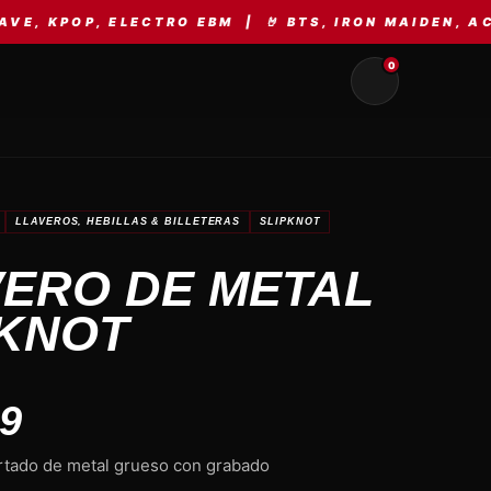
LECTRO EBM | 🤘 BTS, IRON MAIDEN, AC/DC, METAL
0
LLAVEROS, HEBILLAS & BILLETERAS
SLIPKNOT
VERO DE METAL
PKNOT
99
r
tado de metal grueso con grabado