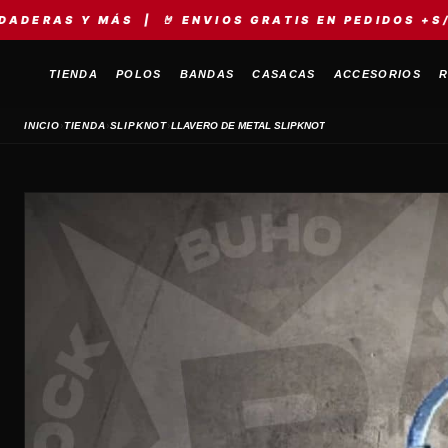
S | 🤘 ENVIOS GRATIS EN PEDIDOS +S/149 | ⚡ MER
TIENDA
POLOS
BANDAS
CASACAS
ACCESORIOS
R
›
›
›
INICIO
TIENDA
SLIPKNOT
LLAVERO DE METAL SLIPKNOT