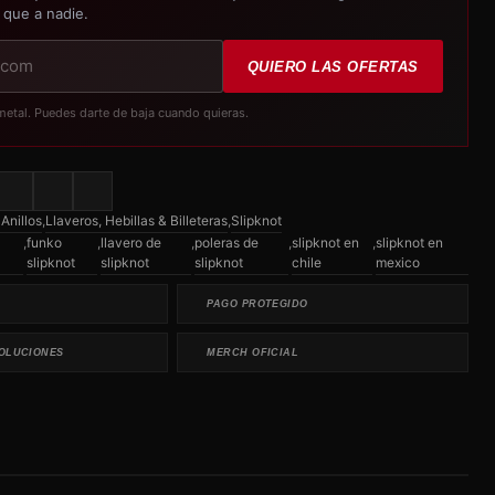
 que a nadie.
QUIERO LAS OFERTAS
metal. Puedes darte de baja cuando quieras.
Anillos
,
Llaveros, Hebillas & Billeteras
,
Slipknot
,
funko
,
llavero de
,
poleras de
,
slipknot en
,
slipknot en
slipknot
slipknot
slipknot
chile
mexico
PAGO PROTEGIDO
OLUCIONES
MERCH OFICIAL