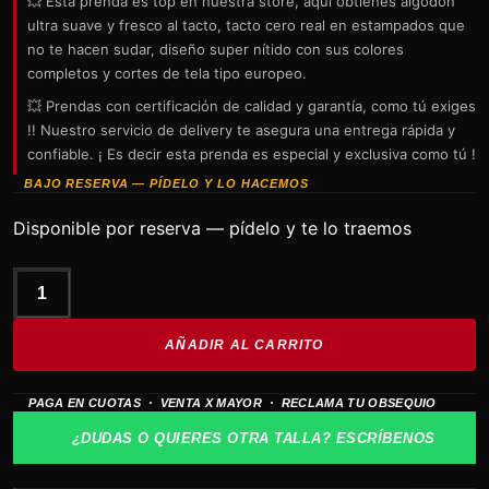
💥 Esta prenda es top en nuestra store, aquí obtienes algodón
ultra suave y fresco al tacto, tacto cero real en estampados que
no te hacen sudar, diseño super nítido con sus colores
completos y cortes de tela tipo europeo.
💥 Prendas con certificación de calidad y garantía, como tú exiges
!! Nuestro servicio de delivery te asegura una entrega rápida y
confiable. ¡ Es decir esta prenda es especial y exclusiva como tú !
BAJO RESERVA — PÍDELO Y LO HACEMOS
Disponible por reserva — pídelo y te lo traemos
LED
ZEPPELIN
AÑADIR AL CARRITO
Celebration
Day
PAGA EN CUOTAS · VENTA X MAYOR · RECLAMA TU OBSEQUIO
tela
lavada
¿DUDAS O QUIERES OTRA TALLA? ESCRÍBENOS
cantidad