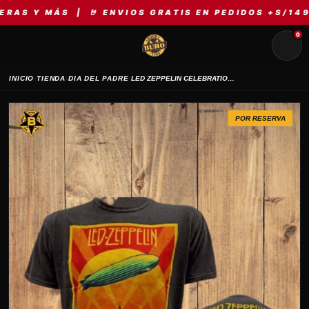
 MÁS | 🤘 ENVIOS GRATIS EN PEDIDOS +S/149 | ⚡ M
0
›
›
›
INICIO
TIENDA
DIA DEL PADRE
LED ZEPPELIN CELEBRATION DAY TELA LAVADA
POR RESERVA