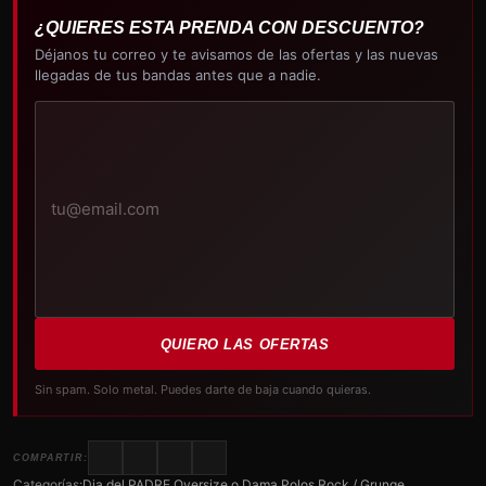
¿QUIERES ESTA PRENDA CON DESCUENTO?
Déjanos tu correo y te avisamos de las ofertas y las nuevas
llegadas de tus bandas antes que a nadie.
Tu
correo
electrónico
QUIERO LAS OFERTAS
Sin spam. Solo metal. Puedes darte de baja cuando quieras.
COMPARTIR:
Categorías:
Dia del PADRE
,
Oversize o Dama
,
Polos Rock / Grunge
,