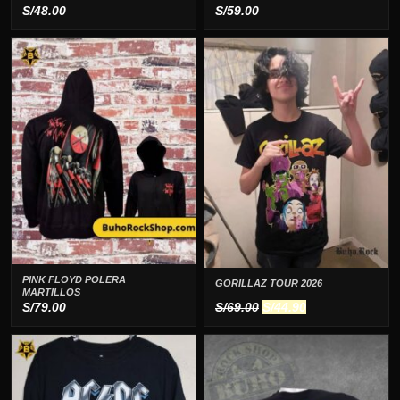
S/
48.00
S/
59.00
PINK FLOYD POLERA
GORILLAZ TOUR 2026
MARTILLOS
El
El
S/
79.00
S/
69.00
S/
44.90
precio
precio
original
actual
era:
es:
S/69.00.
S/44.90.