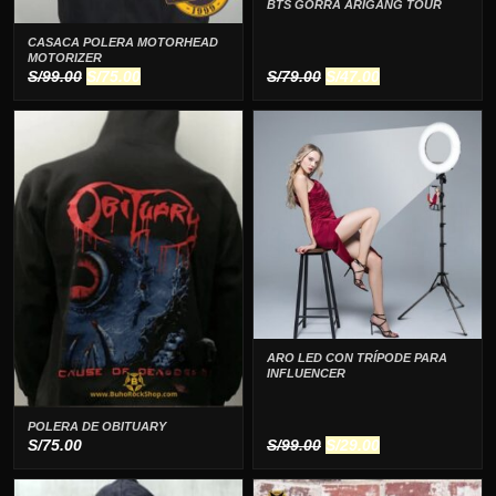
BTS GORRA ARIGANG TOUR
CASACA POLERA MOTORHEAD
MOTORIZER
El
El
El
El
S/
99.00
S/
75.00
S/
79.00
S/
47.00
precio
precio
precio
precio
original
actual
original
actual
era:
es:
era:
es:
S/99.00.
S/75.00.
S/79.00.
S/47.00.
ARO LED CON TRÍPODE PARA
INFLUENCER
POLERA DE OBITUARY
El
El
S/
75.00
S/
99.00
S/
29.00
precio
precio
original
actual