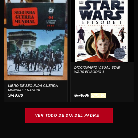
original
actual
original
actual
era:
es:
era:
es:
S/99.00.
S/29.00.
S/99.00.
S/44.90.
DICCIONARIO VISUAL STAR
WARS EPISODIO 1
LIBRO DE SEGUNDA GUERRA
MUNDIAL FRANCIA
El
El
S/
49.80
S/
79.00
S/
45.00
precio
precio
original
actual
era:
es:
VER TODO DE DIA DEL PADRE
S/79.00.
S/45.00.