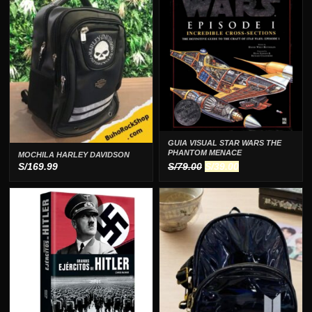
GUIA VISUAL STAR WARS THE
PHANTOM MENACE
MOCHILA HARLEY DAVIDSON
El
El
S/
169.99
S/
79.00
S/
39.00
precio
precio
original
actual
era:
es:
S/79.00.
S/39.00.