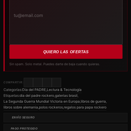
electrónico
QUIERO LAS OFERTAS
Sin spam. Solo metal. Puedes darte de baja cuando quieras.
COMPARTIR:
Categorías:
Dia del PADRE
,
Lectura & Tecnología
Etiquetas:
dia del padre rockero
,
galerias brasil
,
La Segunda Guerra Mundial Victoria en Europa
,
libros de guerra
,
libros sobre alemania
,
polos rockeros
,
regalos para papa rockero
ENVÍO SEGURO
PAGO PROTEGIDO