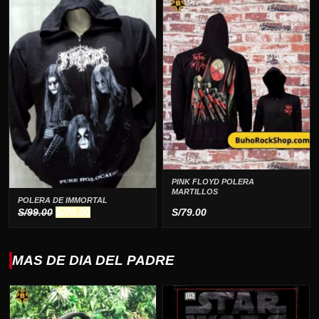
era:
es:
S/99.00.
S/29.00.
PINK FLOYD POLERA
MARTILLOS
POLERA DE IMMORTAL
El
El
S/
99.00
S/
75.00
S/
79.00
precio
precio
original
actual
era:
es:
MAS DE DIA DEL PADRE
S/99.00.
S/75.00.