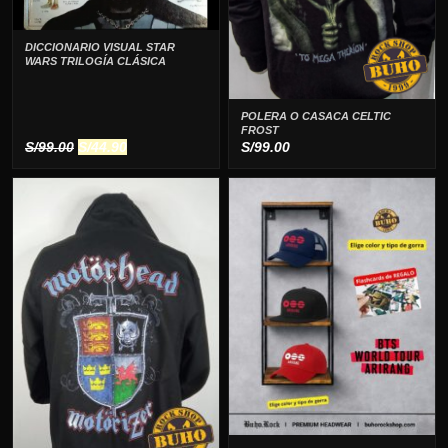
DICCIONARIO VISUAL STAR
WARS TRILOGÍA CLÁSICA
POLERA O CASACA CELTIC
FROST
El
El
S/
99.00
S/
44.90
S/
99.00
precio
precio
original
actual
era:
es:
S/99.00.
S/44.90.