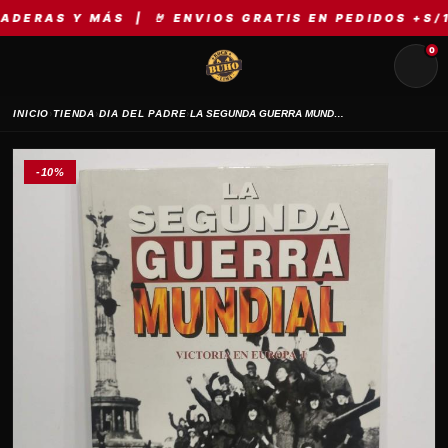
RAS Y MÁS | 🤘 ENVIOS GRATIS EN PEDIDOS +S/149 
0
›
›
›
INICIO
TIENDA
DIA DEL PADRE
LA SEGUNDA GUERRA MUNDIAL VICTORIA EN EUROPA
-10%