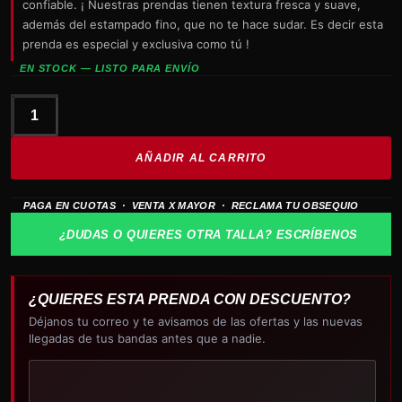
confiable. ¡ Nuestras prendas tienen textura fresca y suave,
además del estampado fino, que no te hace sudar. Es decir esta
prenda es especial y exclusiva como tú !
EN STOCK — LISTO PARA ENVÍO
La
Segunda
AÑADIR AL CARRITO
Guerra
Mundial
PAGA EN CUOTAS · VENTA X MAYOR · RECLAMA TU OBSEQUIO
Victoria
en
¿DUDAS O QUIERES OTRA TALLA? ESCRÍBENOS
Europa
cantidad
¿QUIERES ESTA PRENDA CON DESCUENTO?
Déjanos tu correo y te avisamos de las ofertas y las nuevas
llegadas de tus bandas antes que a nadie.
Tu
correo