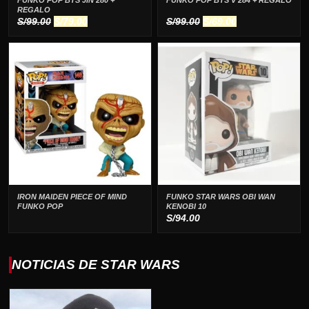
FUNKO POP BTS JIN 280 +
FUNKO POP BTS V 284 + REGALO
REGALO
El
El
El
El
S/
99.00
S/
79.00
S/
99.00
S/
69.00
precio
precio
precio
precio
original
actual
original
actual
era:
es:
era:
es:
S/99.00.
S/79.00.
S/99.00.
S/69.00.
IRON MAIDEN PIECE OF MIND
FUNKO STAR WARS OBI WAN
FUNKO POP
KENOBI 10
S/
94.00
NOTICIAS DE STAR WARS