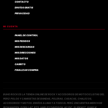
CONTACTO
ENVÍOS GRATIS
PRIVACIDAD
MI CUENTA
PANEL DE CONTROL
MIS PEDIDOS
MIS DESCARGAS
MIS DIRECCIONES
MIS DATOS
CARRITO
FINALIZAR COMPRA
BUHO ROCK ES LA TIENDA ONLINE DE ROCK Y ACCESORIOS DE MOTOCICLISTAS DEL
PERÚ: POLOS Y CAMISETAS DE BANDAS, POLERAS, CASACAS, CHALECOS,
ACCESORIOS Y MOTOS. ENVÍOS A LIMA Y A TODO EL PERÚ. ENCUENTRA MERCH DE
IRON MAIDEN, GORILLAZ, BTS, HARLEY DAVIDSON, AC/DC, SLIPKNOT, GUNS N'