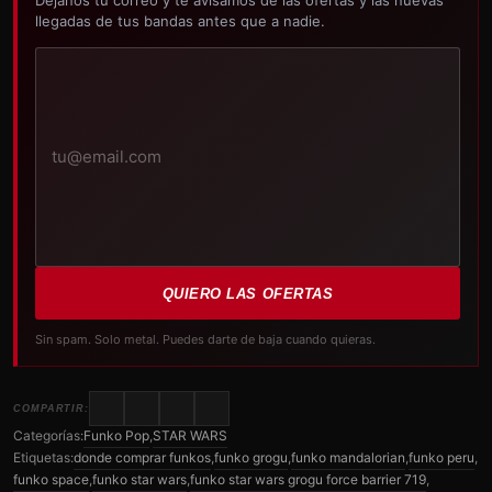
Déjanos tu correo y te avisamos de las ofertas y las nuevas
llegadas de tus bandas antes que a nadie.
Tu
correo
electrónico
QUIERO LAS OFERTAS
Sin spam. Solo metal. Puedes darte de baja cuando quieras.
COMPARTIR:
Categorías:
Funko Pop
,
STAR WARS
Etiquetas:
donde comprar funkos
,
funko grogu
,
funko mandalorian
,
funko peru
,
funko space
,
funko star wars
,
funko star wars grogu force barrier 719
,