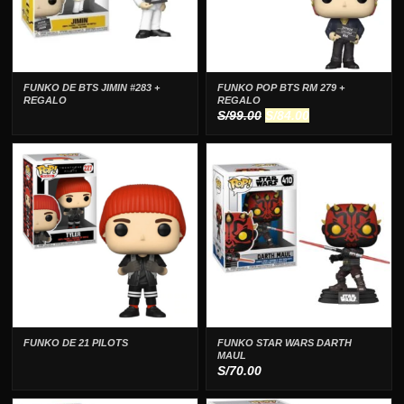
FUNKO DE BTS JIMIN #283 +
FUNKO POP BTS RM 279 +
REGALO
REGALO
El
El
S/
99.00
S/
84.00
precio
precio
original
actual
era:
es:
S/99.00.
S/84.00.
FUNKO DE 21 PILOTS
FUNKO STAR WARS DARTH
MAUL
S/
70.00