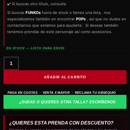
✔️ Si buscas otro título, consulta
Si buscas
FUNKOs
fuera de stock o tienes una lista, nos
especializamos también en encontrar
POPs
, así que no dudes en
contactarnos que estamos para ayudarte. Si deseas también
tenemos prendas de este personaje así como accesorios.
EN STOCK — LISTO PARA ENVÍO
funko
CAJA
AÑADIR AL CARRITO
GRANDE
STAR
PAGA EN CUOTAS · VENTA X MAYOR · RECLAMA TU OBSEQUIO
WARS
grogu
¿DUDAS O QUIERES OTRA TALLA? ESCRÍBENOS
force
barrier
719
¿QUIERES ESTA PRENDA CON DESCUENTO?
cantidad