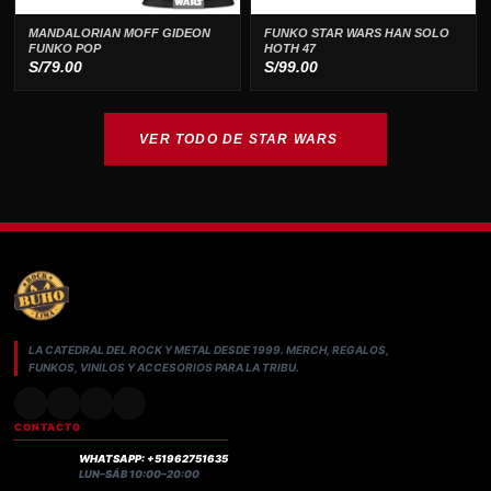
MANDALORIAN MOFF GIDEON
FUNKO STAR WARS HAN SOLO
FUNKO POP
HOTH 47
S/
79.00
S/
99.00
VER TODO DE STAR WARS
LA CATEDRAL DEL ROCK Y METAL DESDE 1999. MERCH, REGALOS,
FUNKOS, VINILOS Y ACCESORIOS PARA LA TRIBU.
CONTACTO
WHATSAPP: +51962751635
LUN–SÁB 10:00–20:00