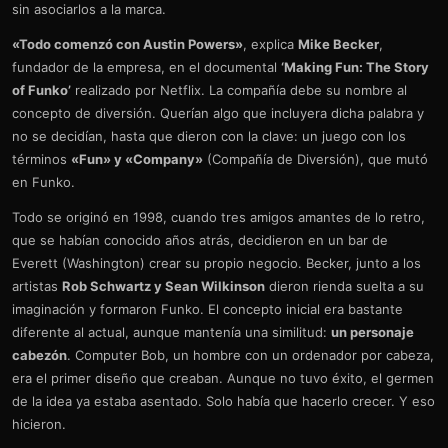
sin asociarlos a la marca.
«Todo comenzó con Austin Powers»
, explica
Mike Becker
,
fundador de la empresa, en el documental
‘Making Fun: The Story
of Funko’
realizado por Netflix. La compañía debe su nombre al
concepto de diversión. Querían algo que incluyera dicha palabra y
no se decidían, hasta que dieron con la clave: un juego con los
términos
«Fun» y «Company»
(Compañía de Diversión), que mutó
en Funko.
Todo se originó en 1998, cuando tres amigos amantes de lo retro,
que se habían conocido años atrás, decidieron en un bar de
Everett (Washington) crear su propio negocio. Becker, junto a los
artistas
Rob Schwartz y Sean Wilkinson
dieron rienda suelta a su
imaginación y formaron Funko. El concepto inicial era bastante
diferente al actual, aunque mantenía una similitud:
un personaje
cabezón
. Computer Bob, un hombre con un ordenador por cabeza,
era el primer diseño que creaban. Aunque no tuvo éxito, el germen
de la idea ya estaba asentado. Solo había que hacerlo crecer. Y eso
hicieron.