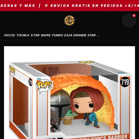
S Y MÁS | 🤘 ENVIOS GRATIS EN PEDIDOS +S/149 |
0
›
›
›
INICIO
TIENDA
STAR WARS
FUNKO CAJA GRANDE STAR WARS GROGU FORCE BARRIER 719