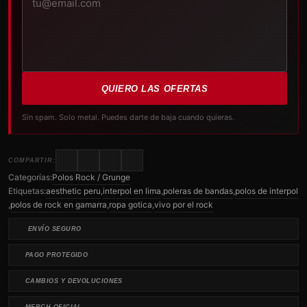
QUIERO LAS OFERTAS
Sin spam. Solo metal. Puedes darte de baja cuando quieras.
COMPARTIR:
Categorías:
Polos Rock / Grunge
Etiquetas:
aesthetic peru
,
interpol en lima
,
poleras de bandas
,
polos de interpol
,
polos de rock en gamarra
,
ropa gotica
,
vivo por el rock
ENVÍO SEGURO
PAGO PROTEGIDO
CAMBIOS Y DEVOLUCIONES
MERCH OFICIAL