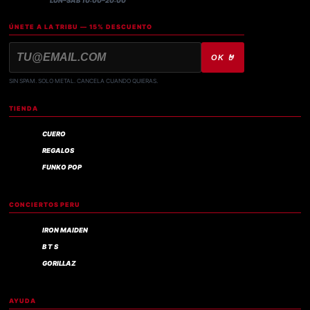
LUN–SÁB 10:00–20:00
ÚNETE A LA TRIBU — 15% DESCUENTO
OK 🤘
SIN SPAM. SOLO METAL. CANCELA CUANDO QUIERAS.
TIENDA
CUERO
REGALOS
FUNKO POP
CONCIERTOS PERU
IRON MAIDEN
B T S
GORILLAZ
AYUDA