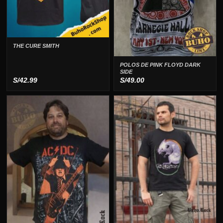
THE CURE SMITH
POLOS DE PINK FLOYD DARK
SIDE
S/
42.99
S/
49.00