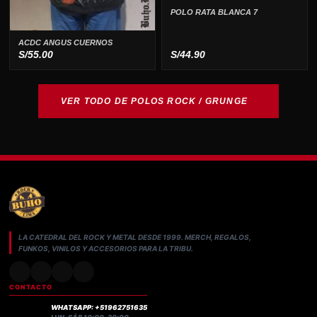
POLO RATA BLANCA 7
ACDC ANGUS CUERNOS
S/
55.00
S/
44.90
VER TODO DE POLOS ROCK / GRUNGE
LA CATEDRAL DEL ROCK Y METAL DESDE 1999. MERCH, REGALOS,
FUNKOS, VINILOS Y ACCESORIOS PARA LA TRIBU.
CONTACTO
WHATSAPP: +51962751635