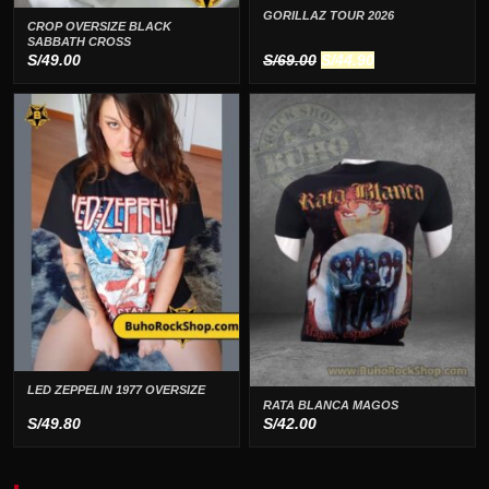
GORILLAZ TOUR 2026
CROP OVERSIZE BLACK
SABBATH CROSS
El
El
S/
49.00
S/
69.00
S/
44.90
precio
precio
original
actual
era:
es:
S/69.00.
S/44.90.
LED ZEPPELIN 1977 OVERSIZE
RATA BLANCA MAGOS
S/
49.80
S/
42.00