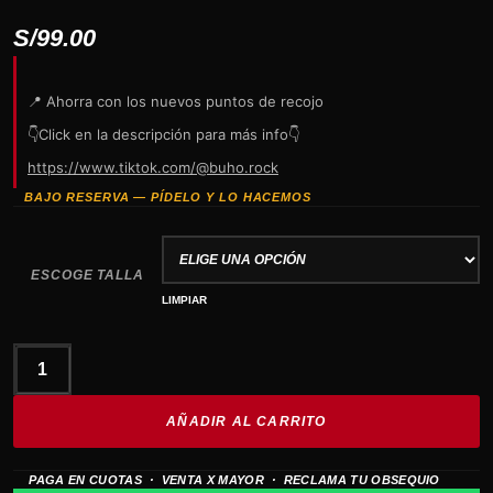
S/
99.00
📍 Ahorra con los nuevos puntos de recojo
👇Click en la descripción para más info👇
https://www.tiktok.com/@buho.rock
BAJO RESERVA — PÍDELO Y LO HACEMOS
ESCOGE TALLA
LIMPIAR
GREEN
DAY
AÑADIR AL CARRITO
Pack
camisa
PAGA EN CUOTAS · VENTA X MAYOR · RECLAMA TU OBSEQUIO
y