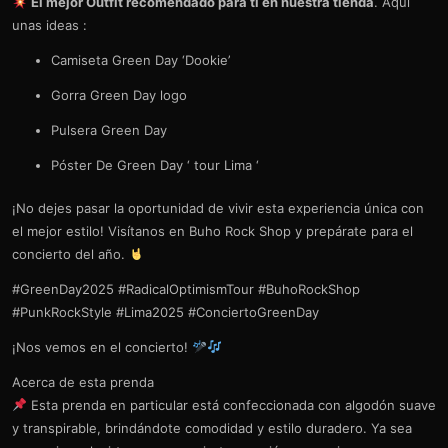
El mejor Outfit recomendado para
ti en nuestra tienda
. Aqui
unas ideas :
Camiseta Green Day ‘Dookie’
Gorra Green Day logo
Pulsera Green Day
Póster De Green Day ‘ tour Lima ‘
¡No dejes pasar la oportunidad de vivir esta experiencia única con
el mejor estilo! Visítanos en Buho Rock Shop y prepárate para el
concierto del año.
#GreenDay2025 #RadicalOptimismTour #BuhoRockShop
#PunkRockStyle #Lima2025 #ConciertoGreenDay
¡Nos vemos en el concierto!
Acerca de esta prenda
Esta prenda en particular está confeccionada con algodón suave
y transpirable, brindándote comodidad y estilo duradero. Ya sea