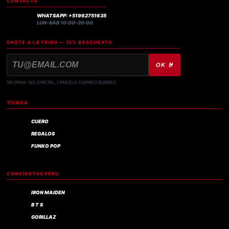
CONTACTO
WHATSAPP: +51962751635
LUN–SÁB 10:00–20:00
ÚNETE A LA TRIBU — 15% DESCUENTO
OK 🤘
SIN SPAM. SOLO METAL. CANCELA CUANDO QUIERAS.
TIENDA
CUERO
REGALOS
FUNKO POP
CONCIERTOS PERU
IRON MAIDEN
B T S
GORILLAZ