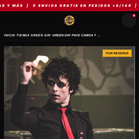
S | 🤘 ENVIOS GRATIS EN PEDIDOS +S/149 | ⚡ MER
0
›
›
›
INICIO
TIENDA
GREEN DAY
GREEN DAY PACK CAMISA Y CORBATA
POR RESERVA