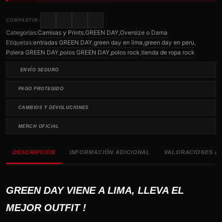
COMPARTIR:
Categorías:
Camisas y Prints
,
GREEN DAY
,
Oversize o Dama
Etiquetas:
entradas GREEN DAY
,
green day en lima
,
green day en peru
,
Polera GREEN DAY
,
polos GREEN DAY
,
polos rock
,
tienda de ropa rock
ENVÍO SEGURO
PAGO PROTEGIDO
CAMBIOS Y DEVOLUCIONES
MERCH OFICIAL
DESCRIPCIÓN
INFORMACIÓN ADICIONAL
VALORACIONES (0
GREEN DAY VIENE A LIMA, LLEVA EL
MEJOR OUTFIT !