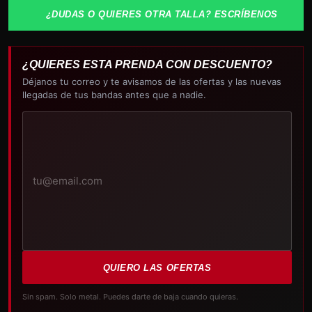
corbata
¿DUDAS O QUIERES OTRA TALLA? ESCRÍBENOS
cantidad
¿QUIERES ESTA PRENDA CON DESCUENTO?
Déjanos tu correo y te avisamos de las ofertas y las nuevas
llegadas de tus bandas antes que a nadie.
Tu
correo
electrónico
QUIERO LAS OFERTAS
Sin spam. Solo metal. Puedes darte de baja cuando quieras.