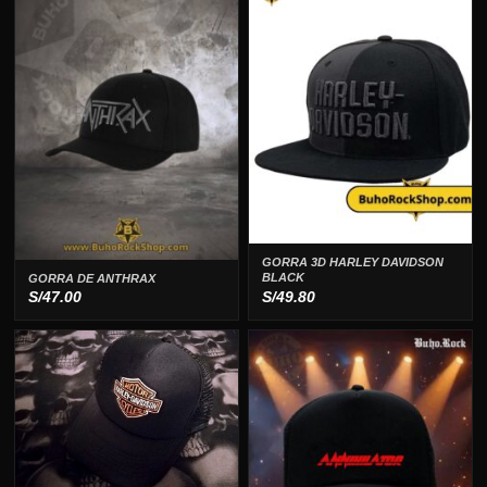
GORRA 3D HARLEY DAVIDSON
BLACK
GORRA DE ANTHRAX
S/
47.00
S/
49.80