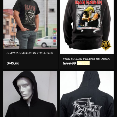
SLAYER SEASONS IN THE ABYSS
IRON MAIDEN POLERA BE QUICK
El
El
S/
49.00
S/
99.00
S/
89.00
precio
precio
original
actual
era:
es:
S/99.00.
S/89.00.