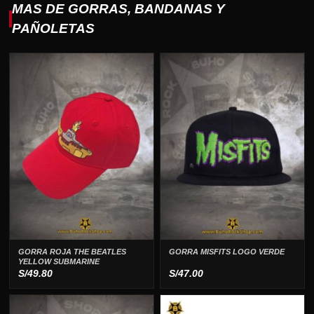
era:
es:
MAS DE GORRAS, BANDANAS Y
S/79.00.
S/47.00.
PAÑOLETAS
GORRA ROJA THE BEATLES
GORRA MISFITS LOGO VERDE
YELLOW SUBMARINE
S/
49.80
S/
47.00