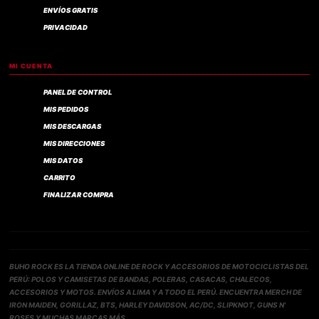
ENVÍOS GRATIS
PRIVACIDAD
MI CUENTA
PANEL DE CONTROL
MIS PEDIDOS
MIS DESCARGAS
MIS DIRECCIONES
MIS DATOS
CARRITO
FINALIZAR COMPRA
BUHO ROCK ES LA TIENDA ONLINE DE ROCK Y ACCESORIOS DE MOTOCICLISTAS DEL
PERÚ: POLOS Y CAMISETAS DE BANDAS, POLERAS, CASACAS, CHALECOS,
ACCESORIOS Y MOTOS. ENVÍOS A LIMA Y A TODO EL PERÚ. ENCUENTRA MERCH DE
IRON MAIDEN, GORILLAZ, BTS, HARLEY DAVIDSON, AC/DC, SLIPKNOT, GUNS N'
ROSES Y MUCHAS MARCAS MÁS.