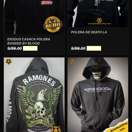
POLERA DE DEATH LA
EXODUS CASACA POLERA
BONDED BY BLOOD
El
El
El
El
S/
99.00
S/
69.00
S/
99.00
S/
79.00
precio
precio
precio
precio
original
actual
original
actual
era:
es:
era:
es:
S/99.00.
S/69.00.
S/99.00.
S/79.00.