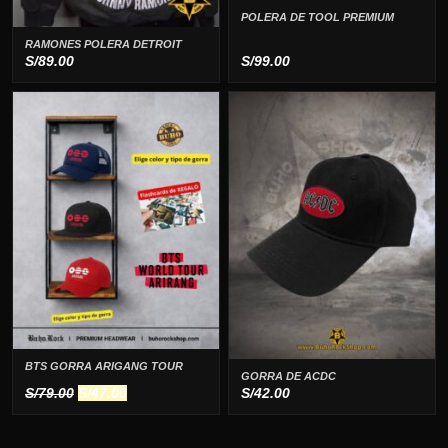
POLERA DE TOOL PREMIUM
RAMONES POLERA DETROIT
S/
89.00
S/
99.00
BTS GORRA ARIGANG TOUR
GORRA DE ACDC
El
El
S/
79.00
S/
47.00
S/
42.00
precio
precio
original
actual