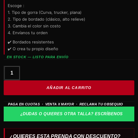
Escoge :
1. Tipo de gorra (Curva, trucker, plana)
2. Tipo de bordado (clásico, alto relieve)
3. Cambia el color sin costo
4. Envíanos tu orden
✔️ Bordados resistentes
✔️ O crea tu propio diseño
EN STOCK — LISTO PARA ENVÍO
Gorra
SLAYER
AÑADIR AL CARRITO
logo
90s
PAGA EN CUOTAS · VENTA X MAYOR · RECLAMA TU OBSEQUIO
cantidad
¿DUDAS O QUIERES OTRA TALLA? ESCRÍBENOS
¿QUIERES ESTA PRENDA CON DESCUENTO?