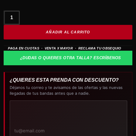
Gorra
de
AÑADIR AL CARRITO
RICK
Y
PAGA EN CUOTAS · VENTA X MAYOR · RECLAMA TU OBSEQUIO
MORTY
cantidad
¿DUDAS O QUIERES OTRA TALLA? ESCRÍBENOS
¿QUIERES ESTA PRENDA CON DESCUENTO?
Déjanos tu correo y te avisamos de las ofertas y las nuevas
llegadas de tus bandas antes que a nadie.
Tu
correo
electrónico