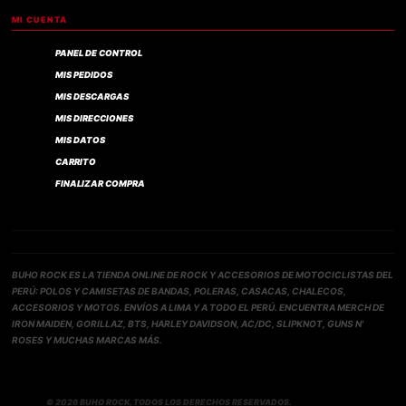
MI CUENTA
PANEL DE CONTROL
MIS PEDIDOS
MIS DESCARGAS
MIS DIRECCIONES
MIS DATOS
CARRITO
FINALIZAR COMPRA
BUHO ROCK ES LA TIENDA ONLINE DE ROCK Y ACCESORIOS DE MOTOCICLISTAS DEL
PERÚ: POLOS Y CAMISETAS DE BANDAS, POLERAS, CASACAS, CHALECOS,
ACCESORIOS Y MOTOS. ENVÍOS A LIMA Y A TODO EL PERÚ. ENCUENTRA MERCH DE
IRON MAIDEN, GORILLAZ, BTS, HARLEY DAVIDSON, AC/DC, SLIPKNOT, GUNS N'
ROSES Y MUCHAS MARCAS MÁS.
© 2026 BUHO ROCK. TODOS LOS DERECHOS RESERVADOS.