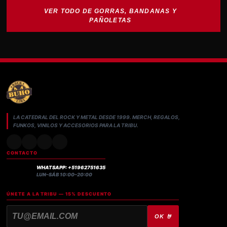
era:
es:
VER TODO DE GORRAS, BANDANAS Y
S/69.00.
S/45.00.
PAÑOLETAS
LA CATEDRAL DEL ROCK Y METAL DESDE 1999. MERCH, REGALOS,
FUNKOS, VINILOS Y ACCESORIOS PARA LA TRIBU.
CONTACTO
WHATSAPP: +51962751635
LUN–SÁB 10:00–20:00
ÚNETE A LA TRIBU — 15% DESCUENTO
OK 🤘