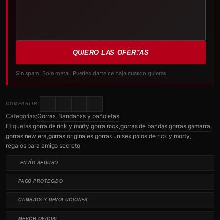
QUIERO LAS OFERTAS
Sin spam. Solo metal. Puedes darte de baja cuando quieras.
COMPARTIR:
Categorías:
Gorras, Bandanas y pañoletas
Etiquetas:
gorra de rick y morty
,
gorra rock
,
gorras de bandas
,
gorras gamarra
,
gorras new era
,
gorras originales
,
gorras unisex
,
polos de rick y morty
,
regalos para amigo secreto
ENVÍO SEGURO
PAGO PROTEGIDO
CAMBIOS Y DEVOLUCIONES
MERCH OFICIAL