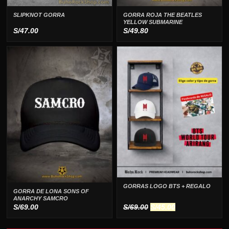
SLIPKNOT GORRA
GORRA ROJA THE BEATLES
YELLOW SUBMARINE
S/
47.00
S/
49.80
GORRAS LOGO BTS + REGALO
GORRA DE LONA SONS OF
ANARCHY SAMCRO
El
El
S/
69.00
S/
69.00
S/
45.00
precio
precio
original
actual