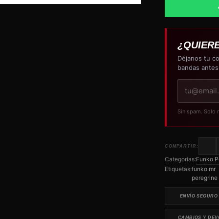
The
Twins
cantidad
¿QUIER
Déjanos tu co
bandas antes
Tu
correo
electrónico
Sin spam. Solo 
COMPARTIR:
Categorías:
Funko P
Etiquetas:
funko mr
peregrine
ENVÍO SEGURO
CAMBIOS Y DEV