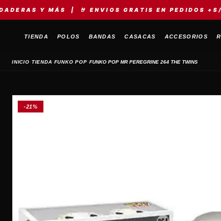
 MÁS | 🤘 ENVIOS GRATIS EN PEDIDOS +S/149 | ⚡ M
TIENDA
POLOS
BANDAS
CASACAS
ACCESORIOS
R
›
›
›
INICIO
TIENDA
FUNKO POP
FUNKO POP MR PEREGRINE 264 THE TWINS
-21%