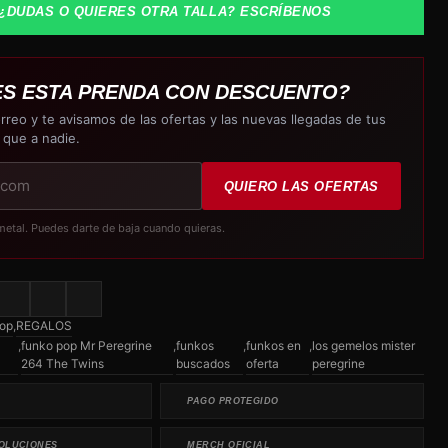
¿DUDAS O QUIERES OTRA TALLA? ESCRÍBENOS
ES ESTA PRENDA CON DESCUENTO?
rreo y te avisamos de las ofertas y las nuevas llegadas de tus
 que a nadie.
QUIERO LAS OFERTAS
metal. Puedes darte de baja cuando quieras.
op
,
REGALOS
,
funko pop Mr Peregrine
,
funkos
,
funkos en
,
los gemelos mister
264 The Twins
buscados
oferta
peregrine
PAGO PROTEGIDO
OLUCIONES
MERCH OFICIAL