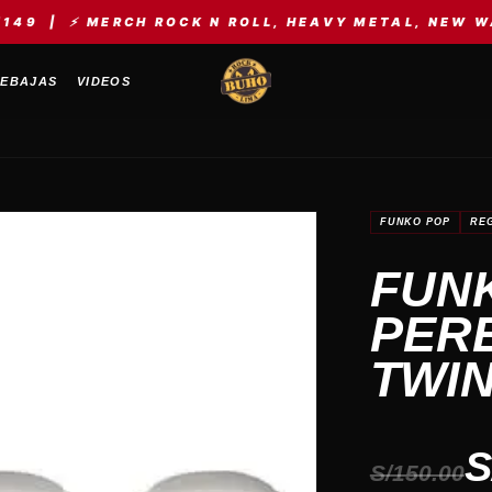
ERCH ROCK N ROLL, HEAVY METAL, NEW WAVE, KPOP,
EBAJAS
VIDEOS
FUNKO POP
RE
FUN
PERE
TWI
S
S/150.00