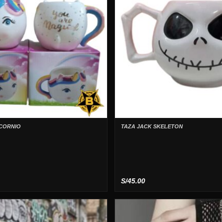
CORNIO
TAZA JACK SKELETON
S/
45.00