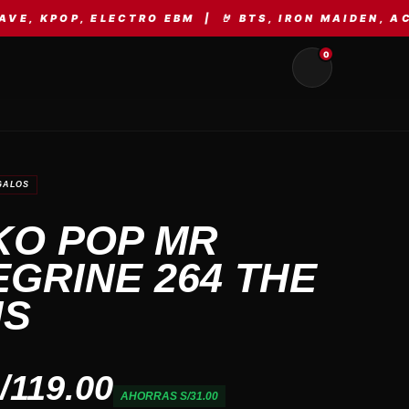
 ELECTRO EBM | 🤘 BTS, IRON MAIDEN, AC/DC, MET
0
GALOS
KO POP MR
GRINE 264 THE
NS
/119.00
AHORRAS S/31.00