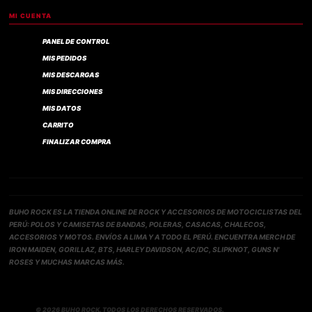
MI CUENTA
PANEL DE CONTROL
MIS PEDIDOS
MIS DESCARGAS
MIS DIRECCIONES
MIS DATOS
CARRITO
FINALIZAR COMPRA
BUHO ROCK ES LA TIENDA ONLINE DE ROCK Y ACCESORIOS DE MOTOCICLISTAS DEL
PERÚ: POLOS Y CAMISETAS DE BANDAS, POLERAS, CASACAS, CHALECOS,
ACCESORIOS Y MOTOS. ENVÍOS A LIMA Y A TODO EL PERÚ. ENCUENTRA MERCH DE
IRON MAIDEN, GORILLAZ, BTS, HARLEY DAVIDSON, AC/DC, SLIPKNOT, GUNS N'
ROSES Y MUCHAS MARCAS MÁS.
© 2026 BUHO ROCK. TODOS LOS DERECHOS RESERVADOS.