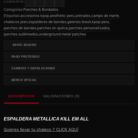
COMPARTIR:
Categorías:
Parches & Bordados
Etiquetas:
accesorios kpop
,
aesthetic peru
,
arenales
,
campo de marte
,
chalecos jean
,
espalderas de bandas
,
galerias brasil
,
kpop peru
,
parches de bandas
,
parches en quilca
,
parches personalizados
,
parches sublimados
,
underground metal patches
ENVÍO SEGURO
PAGO PROTEGIDO
CAMBIOS Y DEVOLUCIONES
MERCH OFICIAL
DESCRIPCIÓN
VALORACIONES (0)
ESPALDERA METALLICA KILL EM ALL
Quieres llevar tu chaleco ? CLICK AQUÍ