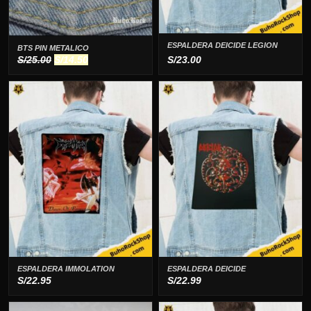
ESPALDERA DEICIDE LEGION
BTS PIN METALICO
El
El
S/
25.00
S/
14.50
S/
23.00
precio
precio
original
actual
era:
es:
S/25.00.
S/14.50.
ESPALDERA IMMOLATION
ESPALDERA DEICIDE
S/
22.95
S/
22.99