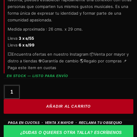
personas que comparten tus mismos gustos musicales. Es una
forma única de expresar tu identidad y formar parte de una
comunidad apasionada.
Medida aproximada : 26 cms. x 29 cms.
Lleva
3 x s/55
Lleva
6 x s/99
💥Encuentra ofertas en nuestro Instagram 📦Venta por mayor y
distro a tiendas ☢️Garantía de cambio 🌎Regalo por compras 📌
Paga este item en cuotas
EN STOCK — LISTO PARA ENVÍO
Espaldera
METALLICA
AÑADIR AL CARRITO
Kill
em
PAGA EN CUOTAS · VENTA X MAYOR · RECLAMA TU OBSEQUIO
All
cantidad
¿DUDAS O QUIERES OTRA TALLA? ESCRÍBENOS