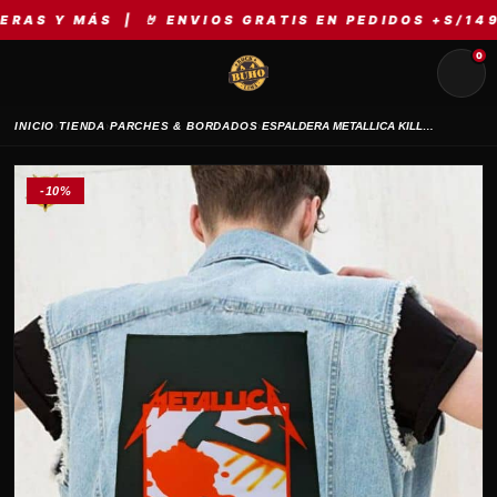
 MÁS | 🤘 ENVIOS GRATIS EN PEDIDOS +S/149 | ⚡ 
0
›
›
›
INICIO
TIENDA
PARCHES & BORDADOS
ESPALDERA METALLICA KILL EM ALL
-10%