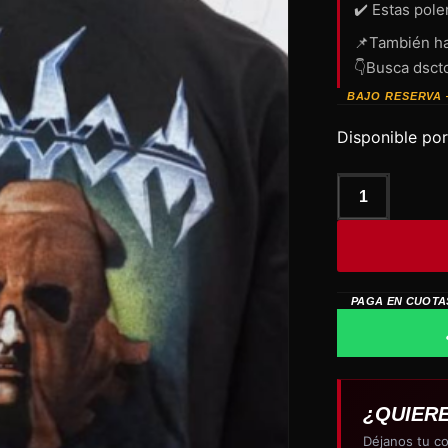
✔️ Estas pole
📌También ha
👇Busca dsct
BAJO RESERVA 
Disponible por
Polera
Casaca
SODOM
Evil
cantidad
PAGA EN CUOTA
¿QUIER
Déjanos tu co