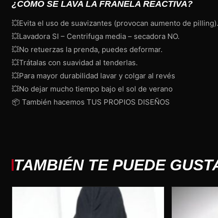
¿CÓMO SE LAVA LA FRANELA REACTIVA?
💥Evita el uso de suavizantes (provocan aumento de pilling)
💥Lavadora SI – Centrifuga media – secadora NO.
💥No retuerzas la prenda, puedes deformar.
💥Trátalas con suavidad al tenderlas.
💥Para mayor durabilidad lavar y colgar al revés
💥No dejar mucho tiempo bajo el sol de verano
📦 También hacemos TUS PROPIOS DISEÑOS
TAMBIÉN TE PUEDE GUST