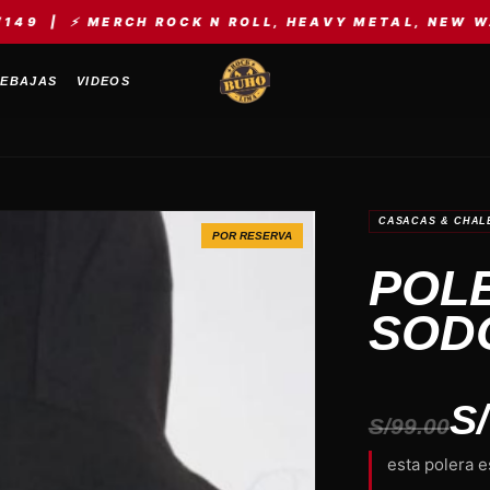
RCH ROCK N ROLL, HEAVY METAL, NEW WAVE, KPOP, 
EBAJAS
VIDEOS
CASACAS & CHAL
POR RESERVA
POL
SOD
S
S/99.00
esta polera 