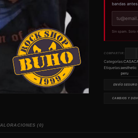
bandas antes
Tu
correo
electrónico
Sin spam. Solo 
COMPARTIR:
Categorías:
CASACA
Etiquetas:
aesthetic
peru
ENVÍO SEGURO
CAMBIOS Y DEV
VALORACIONES (0)