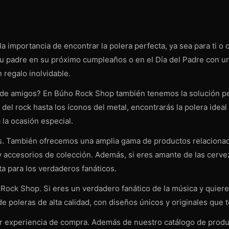
mportancia de encontrar la polera perfecta, ya sea para ti o 
tu padre en su próximo cumpleaños o en el Día del Padre con un
 regalo inolvidable.
 de amigos? En Búho Rock Shop también tenemos la solución per
s del rock hasta los íconos del metal, encontrarás la polera id
 la ocasión especial.
s. También ofrecemos una amplia gama de productos relacionado
 y accesorios de colección. Además, si eres amante de las cerv
a para los verdaderos fanáticos.
ck Shop. Si eres un verdadero fanático de la música y quieres lu
e poleras de alta calidad, con diseños únicos y originales que t
experiencia de compra. Además de nuestro catálogo de product