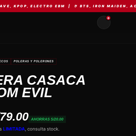
ELECTRO EBM | 🤘 BTS, IRON MAIDEN, AC/DC, META
0
ECOS
POLERAS Y POLERONES
ERA CASACA
OM EVIL
/79.00
AHORRAS S/20.00
es
LIMITADA
, consulta stock.