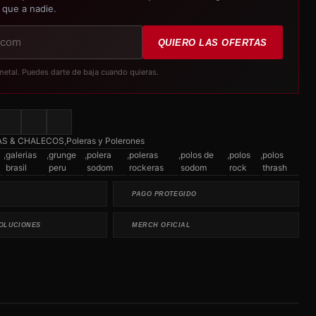
 que a nadie.
QUIERO LAS OFERTAS
metal. Puedes darte de baja cuando quieras.
S & CHALECOS
,
Poleras y Polerones
,
galerias
,
grunge
,
polera
,
poleras
,
polos de
,
polos
,
polos
brasil
peru
sodom
rockeras
sodom
rock
thrash
PAGO PROTEGIDO
OLUCIONES
MERCH OFICIAL