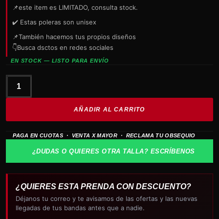
📌este item es LIMITADO, consulta stock.
✔️ Estas poleras son unisex
📌También hacemos tus propios diseños
👇Busca dsctos en redes sociales
EN STOCK — LISTO PARA ENVÍO
GUNS
N
AÑADIR AL CARRITO
ROSES
Polera
PAGA EN CUOTAS · VENTA X MAYOR · RECLAMA TU OBSEQUIO
Appetite
cantidad
¿DUDAS O QUIERES OTRA TALLA? ESCRÍBENOS
¿QUIERES ESTA PRENDA CON DESCUENTO?
Déjanos tu correo y te avisamos de las ofertas y las nuevas
llegadas de tus bandas antes que a nadie.