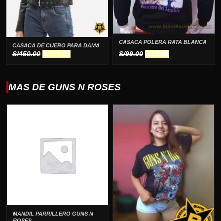
CASACA POLERA RATA BLANCA
CASACA DE CUERO PARA DAMA
El
El
El
El
S/
450.00
S/
389.00
S/
99.00
S/
75.00
precio
precio
precio
precio
original
actual
original
actual
era:
es:
era:
es:
MAS DE GUNS N ROSES
S/450.00.
S/389.00.
S/99.00.
S/75.00.
MANDIL PARRILLERO GUNS N
ROSES