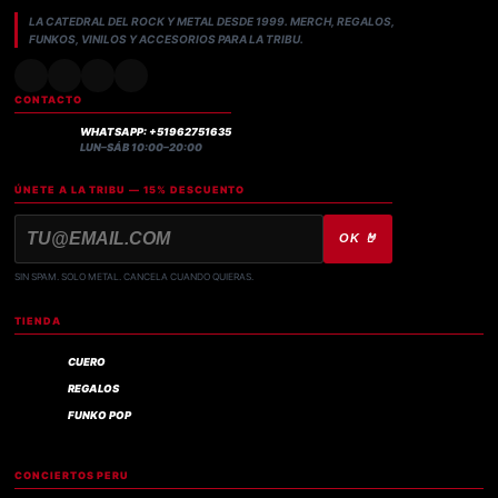
LA CATEDRAL DEL ROCK Y METAL DESDE 1999. MERCH, REGALOS,
FUNKOS, VINILOS Y ACCESORIOS PARA LA TRIBU.
CONTACTO
WHATSAPP: +51962751635
LUN–SÁB 10:00–20:00
ÚNETE A LA TRIBU — 15% DESCUENTO
OK 🤘
SIN SPAM. SOLO METAL. CANCELA CUANDO QUIERAS.
TIENDA
CUERO
REGALOS
FUNKO POP
CONCIERTOS PERU