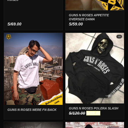
GUNS N ROSES APPETITE
OVERSIZE DAMA
S/
69.00
S/
59.00
GUNS N ROSES POLERA SLASH
GUNS N ROSES WERE FN BACK
El
El
S/
120.00
S/
89.00
precio
precio
original
actual