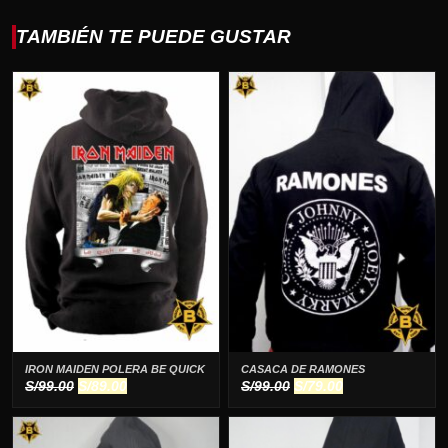
TAMBIÉN TE PUEDE GUSTAR
IRON MAIDEN POLERA BE QUICK
CASACA DE RAMONES
El
El
El
El
S/
99.00
S/
89.00
S/
99.00
S/
79.00
precio
precio
precio
precio
original
actual
original
actual