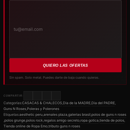
Tu
correo
electrónico
QUIERO LAS OFERTAS
Sin spam. Solo metal. Puedes darte de baja cuando quieras.
COMPARTIR:
Categorías:
CASACAS & CHALECOS
,
Dia de la MADRE
,
Dia del PADRE
,
Guns N Roses
,
Poleras y Polerones
Etiquetas:
aesthetic peru
,
arenales plaza
,
galerias brasil
,
polos de guns n roses
,
polos grunge
,
polos rock
,
regalos amigo secreto
,
ropa gotica
,
tienda de polos
,
Tienda online de Ropa Emo
,
tributo guns n roses