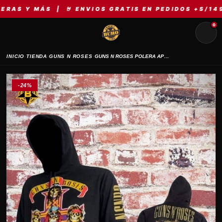
Y MÁS | 🤘 ENVIOS GRATIS EN PEDIDOS +S/149 | ⚡
0
›
›
›
INICIO
TIENDA
GUNS N ROSES
GUNS N ROSES POLERA APPETITE
-24%