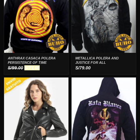
ANTHRAX CASACA POLERA
METALLICA POLERA AND
PERSISTENCE OF TIME
JUSTICE FOR ALL
El
El
S/
99.00
S/
73.00
S/
79.00
precio
precio
original
actual
era:
es:
S/99.00.
S/73.00.