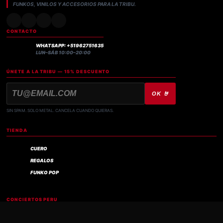
FUNKOS, VINILOS Y ACCESORIOS PARA LA TRIBU.
CONTACTO
WHATSAPP: +51962751635
LUN–SÁB 10:00–20:00
ÚNETE A LA TRIBU — 15% DESCUENTO
OK 🤘
SIN SPAM. SOLO METAL. CANCELA CUANDO QUIERAS.
TIENDA
CUERO
REGALOS
FUNKO POP
Compra verificada
CONCIERTOS PERU
IRON MAIDEN