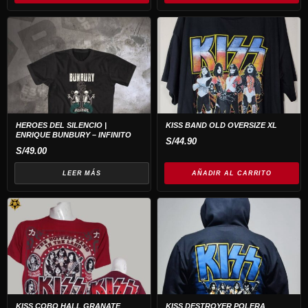
HEROES DEL SILENCIO |
KISS BAND OLD OVERSIZE XL
ENRIQUE BUNBURY – INFINITO
S/
44.90
S/
49.00
LEER MÁS
AÑADIR AL CARRITO
Este
producto
tiene
múltiples
variantes.
Las
opciones
KISS COBO HALL GRANATE
KISS DESTROYER POLERA