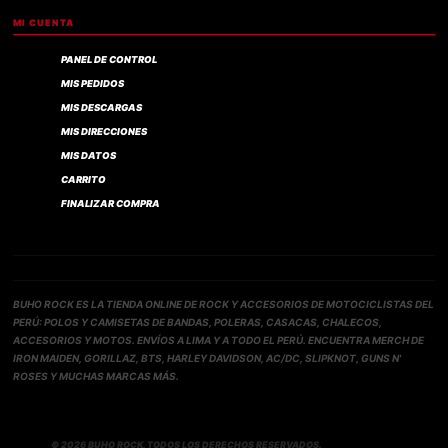
MI CUENTA
PANEL DE CONTROL
MIS PEDIDOS
MIS DESCARGAS
MIS DIRECCIONES
MIS DATOS
CARRITO
FINALIZAR COMPRA
BUHO ROCK ES LA TIENDA ONLINE DE ROCK Y ACCESORIOS DE MOTOCICLISTAS DEL
PERÚ: POLOS Y CAMISETAS DE BANDAS, POLERAS, CASACAS, CHALECOS,
ACCESORIOS Y MOTOS. ENVÍOS A LIMA Y A TODO EL PERÚ. ENCUENTRA MERCH DE
IRON MAIDEN, GORILLAZ, BTS, HARLEY DAVIDSON, AC/DC, SLIPKNOT, GUNS N'
ROSES Y MUCHAS MARCAS MÁS.
Compra verificada
© 2026 BUHO ROCK. TODOS LOS DERECHOS RESERVADOS.