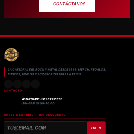
CONTÁCTANOS
LA CATEDRAL DEL ROCK Y METAL DESDE 1999. MERCH, REGALOS,
FUNKOS, VINILOS Y ACCESORIOS PARA LA TRIBU.
CONTACTO
WHATSAPP: +51962751635
LUN–SÁB 10:00–20:00
ÚNETE A LA TRIBU — 15% DESCUENTO
OK 🤘