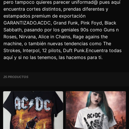
pero tampoco quieres parecer uniformad@ pues aquí
encuentra cortes distintos, prendas diferentes y
estampados premium de exportación
GARANTIZADO.ACDC, Grand Funk, Pink Foyd, Black
Sabbath, pasando por los geniales 90s como Guns n
Roses, Nirvana, Alice in Chains, Rage agains the
machine, o también nuevas tendencias como The
Strokes, Interpol, 12 pilots, Duft Punk.Encuentra todas
aquí y si no las tenemos, las hacemos para ti.
25 PRODUCTOS
Este
Este
producto
producto
tiene
tiene
múltiples
múltiples
variantes.
variantes.