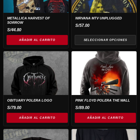
variantes.
Las
opciones
METALLICA HARVEST OF
NIRVANA MTV UNPLUGGED
SORROW
se
S/
57.00
S/
44.80
pueden
elegir
AÑADIR AL CARRITO
SELECCIONAR OPCIONES
en
la
página
de
producto
OBITUARY POLERA LOGO
PINK FLOYD POLERA THE WALL
S/
79.00
S/
89.00
AÑADIR AL CARRITO
AÑADIR AL CARRITO