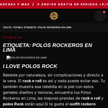
AS Y MÁS | 🤘 ENVIOS GRATIS EN PEDIDOS +S/149 |
0
›
›
INICIO
TIENDA
ETIQUETA: POLOS ROCKEROS EN LIMA
ETIQUETA
ETIQUETA: POLOS ROCKEROS EN
LIMA
I LOVE POLOS ROCK
Rebelde por naturaleza, sin complicaciones y directo a
la vena. El
rock n roll
es así y nada puede evitar eso. Tu
también muestra esa rebeldía en la piel con estos
geniales diseños y texturas, encuentra tus Polos
Rockeros en Lima, las mejores prendas de
rock n roll
y
polos Rock
están aquí.Si te gusta el
outfit rockero