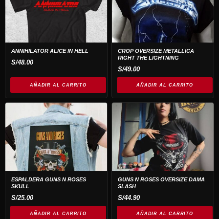
de
producto
ANNIHILATOR ALICE IN HELL
CROP OVERSIZE METALLICA
RIGHT THE LIGHTNING
S/
48.00
S/
49.00
AÑADIR AL CARRITO
AÑADIR AL CARRITO
ESPALDERA GUNS N ROSES
GUNS N ROSES OVERSIZE DAMA
SKULL
SLASH
S/
25.00
S/
44.90
AÑADIR AL CARRITO
AÑADIR AL CARRITO