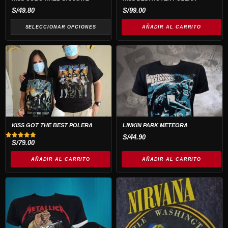
se
S/
49.80
S/
99.00
pueden
SELECCIONAR OPCIONES
AÑADIR AL CARRITO
elegir
en
la
página
de
producto
KISS GOT THE BEST POLERA
LINKIN PARK METEORA
S/
44.90
S/
79.00
Valorado
con
5.00
AÑADIR AL CARRITO
AÑADIR AL CARRITO
de 5
Este
producto
tiene
múltiples