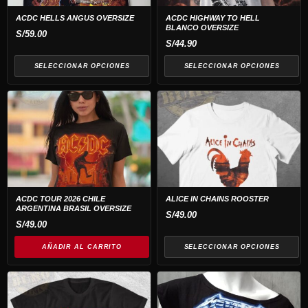
Las
Las
opciones
opciones
ACDC HELLS ANGUS OVERSIZE
ACDC HIGHWAY TO HELL
BLANCO OVERSIZE
se
se
S/
59.00
S/
44.90
pueden
pueden
elegir
elegir
SELECCIONAR OPCIONES
SELECCIONAR OPCIONES
en
en
Este
la
la
producto
página
página
tiene
de
de
múltiples
producto
producto
variantes.
Las
opciones
ACDC TOUR 2026 CHILE
ALICE IN CHAINS ROOSTER
ARGENTINA BRASIL OVERSIZE
se
S/
49.00
S/
49.00
pueden
elegir
AÑADIR AL CARRITO
SELECCIONAR OPCIONES
en
la
página