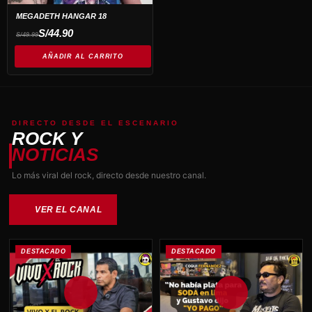
MEGADETH HANGAR 18
El
El
S/
44.90
S/
49.99
precio
precio
original
actual
era:
es:
AÑADIR AL CARRITO
S/49.99.
S/44.90.
DIRECTO DESDE EL ESCENARIO
ROCK Y
NOTICIAS
Lo más viral del rock, directo desde nuestro canal.
VER EL CANAL
DESTACADO
DESTACADO